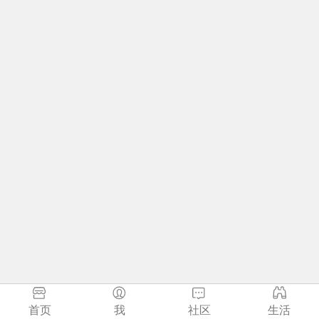
首页
我
社区
生活