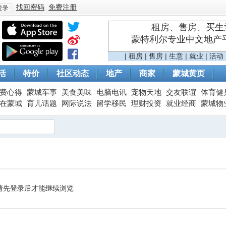
找回密码
免费注册
租房、售房、买生意
蒙特利尔专业中文地产平台 
登
|
租房
|
售房
|
生意
|
就业
|
活动
活
特价
社区动态
地产
商家
蒙城黄页
费心得
蒙城车事
美食美味
电脑电讯
宠物天地
交友联谊
体育健
在蒙城
育儿话题
网际说法
留学移民
理财投资
就业经商
蒙城物
录
请先登录后才能继续浏览