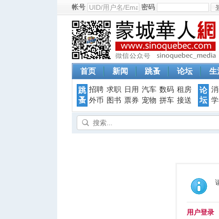
帐号
密码
首页
新闻
跳蚤
论坛
生
招聘
求职
日用
汽车
数码
租房
消
跳
论
蚤
坛
外币
图书
票券
宠物
拼车
接送
学
用户登录