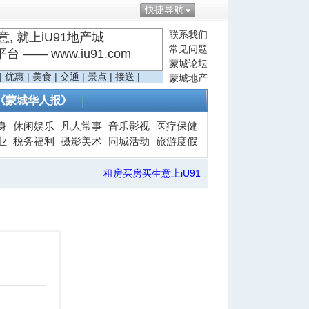
快捷导航
联系我们
, 就上iU91地产城
常见问题
—— www.iu91.com
蒙城论坛
|
优惠
|
美食
|
交通
|
景点
|
接送
|
蒙城地产
《蒙城华人报》
身
休闲娱乐
凡人常事
音乐影视
医疗保健
业
税务福利
摄影美术
同城活动
旅游度假
租房买房买生意上iU91