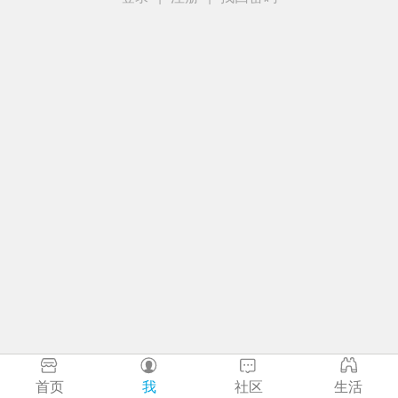
首页
我
社区
生活