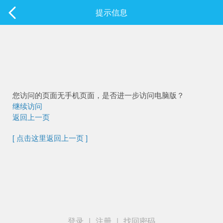
社区
提示信息
最新发表
您访问的页面无手机页面，是否进一步访问电脑版？
继续访问
返回上一页
[ 点击这里返回上一页 ]
登录
|
注册
|
找回密码