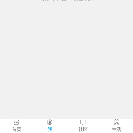
首页
我
社区
生活