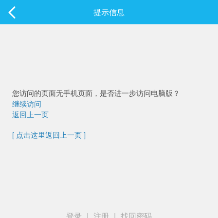
社区
提示信息
最新发表
您访问的页面无手机页面，是否进一步访问电脑版？
继续访问
返回上一页
[ 点击这里返回上一页 ]
登录
|
注册
|
找回密码