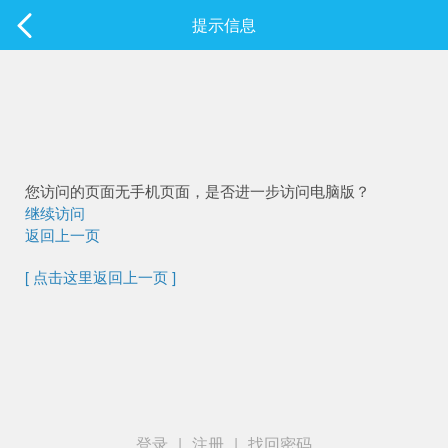
社区
提示信息
最新发表
您访问的页面无手机页面，是否进一步访问电脑版？
继续访问
返回上一页
[ 点击这里返回上一页 ]
登录
|
注册
|
找回密码