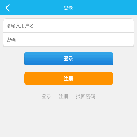
社区
登录
最新发表
登录
注册
登录
|
注册
|
找回密码