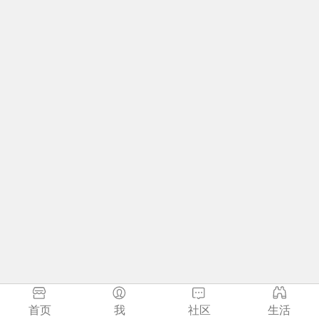
首页
我
社区
生活