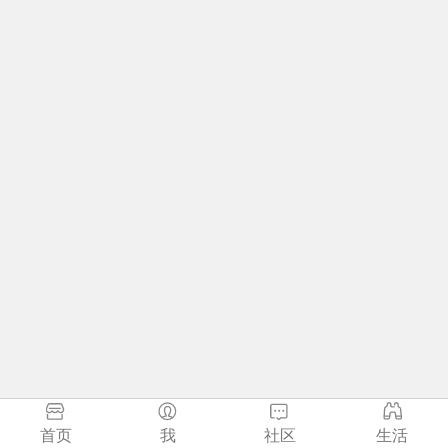
首页
我
社区
生活