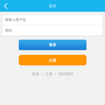
社区
登录
最新发表
登录
注册
登录
|
注册
|
找回密码