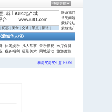
快捷导航
联系我们
, 就上iU91地产城
常见问题
—— www.iu91.com
蒙城论坛
|
优惠
|
美食
|
交通
|
景点
|
接送
|
蒙城地产
《蒙城华人报》
身
休闲娱乐
凡人常事
音乐影视
医疗保健
业
税务福利
摄影美术
同城活动
旅游度假
租房买房买生意上iU91