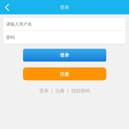
社区
登录
最新发表
登录
注册
登录
|
注册
|
找回密码