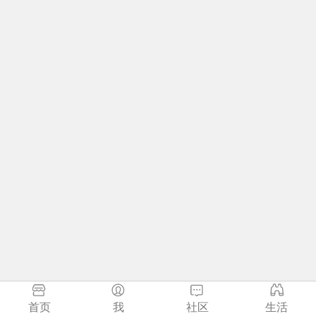
首页
我
社区
生活