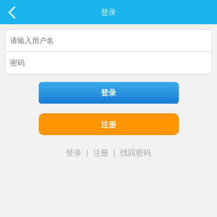
社区
登录
最新发表
登录
注册
登录
|
注册
|
找回密码