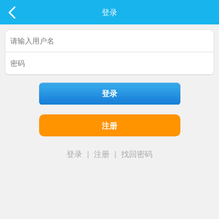
社区
登录
最新发表
登录
注册
登录
|
注册
|
找回密码