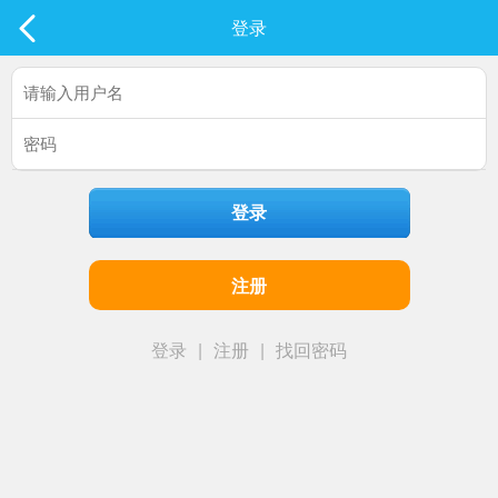
社区
登录
最新发表
登录
注册
登录
|
注册
|
找回密码