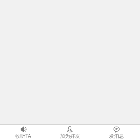



首页
收听TA
我
加为好友
社区
发消息
生活