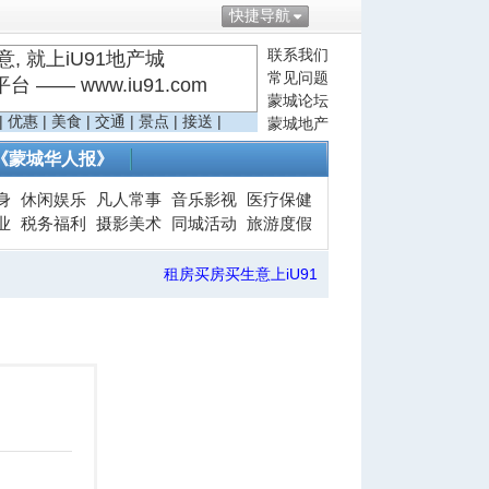
快捷导航
联系我们
, 就上iU91地产城
常见问题
—— www.iu91.com
蒙城论坛
|
优惠
|
美食
|
交通
|
景点
|
接送
|
蒙城地产
《蒙城华人报》
身
休闲娱乐
凡人常事
音乐影视
医疗保健
业
税务福利
摄影美术
同城活动
旅游度假
租房买房买生意上iU91