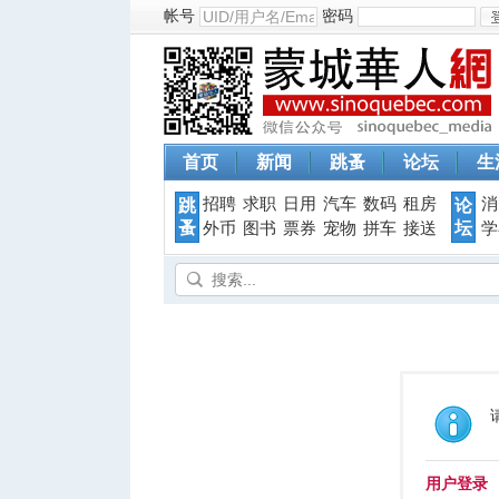
帐号
密码
首页
新闻
跳蚤
论坛
生
招聘
求职
日用
汽车
数码
租房
消
跳
论
蚤
坛
外币
图书
票券
宠物
拼车
接送
学
用户登录