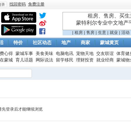
找回密码
免费注册
租房、售房、买生意
蒙特利尔专业中文地产平台 
登
|
租房
|
售房
|
生意
|
就业
|
活动
活
特价
社区动态
地产
商家
蒙城黄页
费心得
蒙城车事
美食美味
电脑电讯
宠物天地
交友联谊
体育健
在蒙城
育儿话题
网际说法
留学移民
理财投资
就业经商
蒙城物
录
请先登录后才能继续浏览