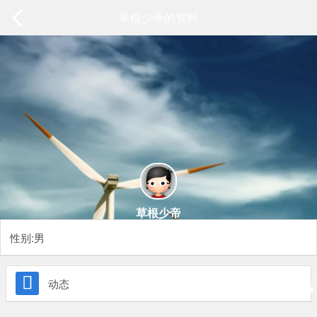
草根少帝的资料
草根少帝
性别:男

动态