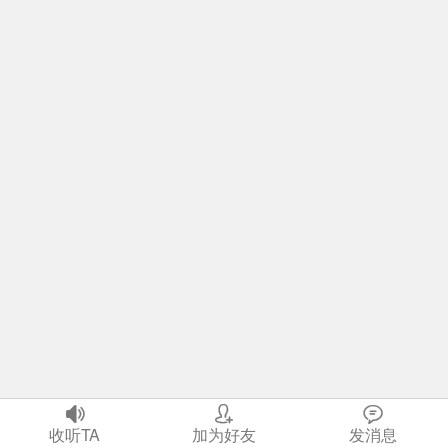



首页
收听TA
我
加为好友
社区
发消息
生活