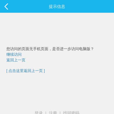
社区
提示信息
最新发表
您访问的页面无手机页面，是否进一步访问电脑版？
继续访问
返回上一页
[ 点击这里返回上一页 ]
登录
|
注册
|
找回密码