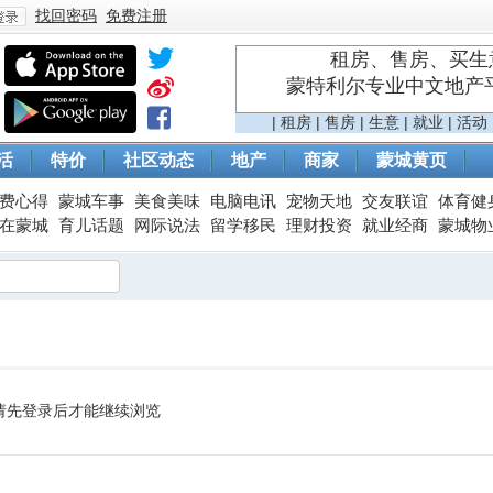
找回密码
免费注册
租房、售房、买生意
蒙特利尔专业中文地产平台 
登
|
租房
|
售房
|
生意
|
就业
|
活动
活
特价
社区动态
地产
商家
蒙城黄页
费心得
蒙城车事
美食美味
电脑电讯
宠物天地
交友联谊
体育健
在蒙城
育儿话题
网际说法
留学移民
理财投资
就业经商
蒙城物
录
请先登录后才能继续浏览