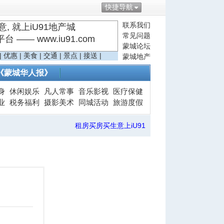
快捷导航
联系我们
, 就上iU91地产城
常见问题
—— www.iu91.com
蒙城论坛
|
优惠
|
美食
|
交通
|
景点
|
接送
|
蒙城地产
《蒙城华人报》
身
休闲娱乐
凡人常事
音乐影视
医疗保健
业
税务福利
摄影美术
同城活动
旅游度假
租房买房买生意上iU91