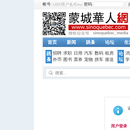
帐号
密码
首页
新闻
跳蚤
论坛
生
招聘
求职
日用
汽车
数码
租房
消
跳
论
蚤
坛
外币
图书
票券
宠物
拼车
接送
学
用户登录