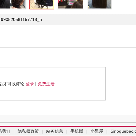
4990520581157718_n
后才可以评论
登录
|
免费注册
系我们
|
隐私权政策
|
站务信息
|
手机版
|
小黑屋
|
Sinoquebec.