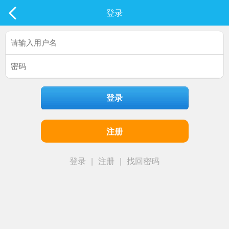
社区
登录
最新发表
登录
注册
登录
|
注册
|
找回密码