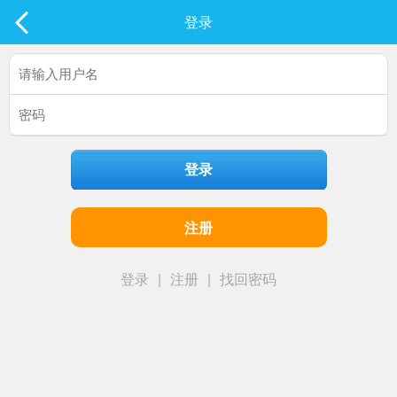
社区
登录
最新发表
登录
注册
登录
|
注册
|
找回密码