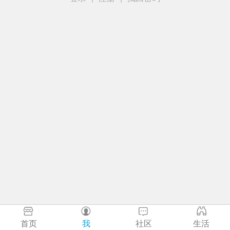
首页
我
社区
生活