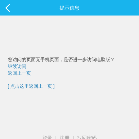
社区
提示信息
最新发表
您访问的页面无手机页面，是否进一步访问电脑版？
继续访问
返回上一页
[ 点击这里返回上一页 ]
登录
|
注册
|
找回密码