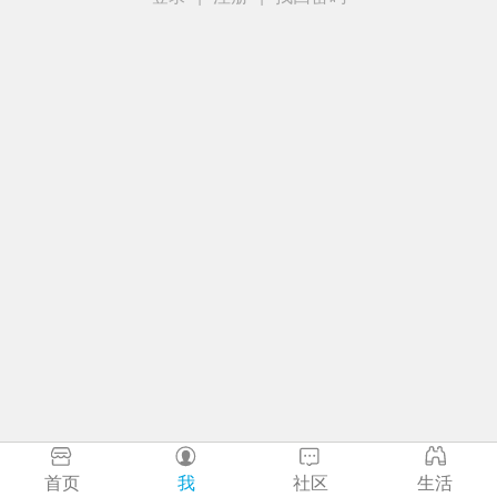
首页
我
社区
生活