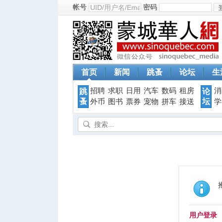
帐号
密码
首页
新闻
跳蚤
论坛
生
招聘
求职
日用
汽车
数码
租房
消
跳
论
蚤
坛
外币
图书
票券
宠物
拼车
接送
学
用户登录