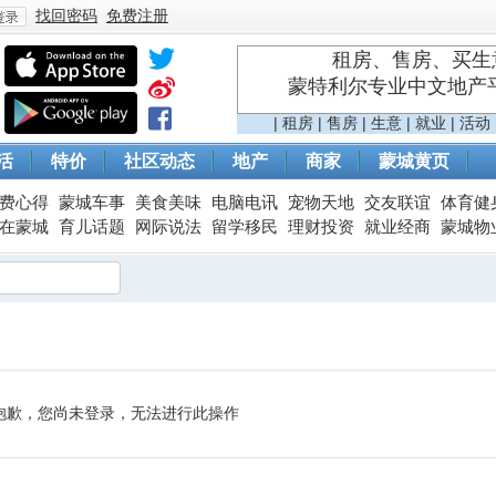
找回密码
免费注册
租房、售房、买生意
蒙特利尔专业中文地产平台 
登
|
租房
|
售房
|
生意
|
就业
|
活动
活
特价
社区动态
地产
商家
蒙城黄页
费心得
蒙城车事
美食美味
电脑电讯
宠物天地
交友联谊
体育健
在蒙城
育儿话题
网际说法
留学移民
理财投资
就业经商
蒙城物
录
抱歉，您尚未登录，无法进行此操作