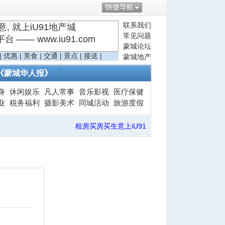
快捷导航
联系我们
, 就上iU91地产城
常见问题
—— www.iu91.com
蒙城论坛
|
优惠
|
美食
|
交通
|
景点
|
接送
|
蒙城地产
《蒙城华人报》
身
休闲娱乐
凡人常事
音乐影视
医疗保健
业
税务福利
摄影美术
同城活动
旅游度假
租房买房买生意上iU91