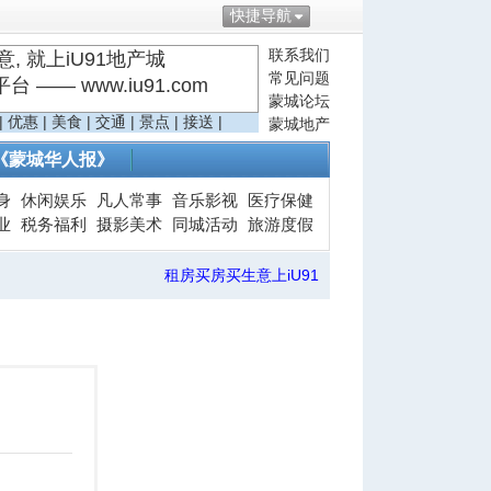
快捷导航
联系我们
, 就上iU91地产城
常见问题
—— www.iu91.com
蒙城论坛
|
优惠
|
美食
|
交通
|
景点
|
接送
|
蒙城地产
《蒙城华人报》
身
休闲娱乐
凡人常事
音乐影视
医疗保健
业
税务福利
摄影美术
同城活动
旅游度假
租房买房买生意上iU91