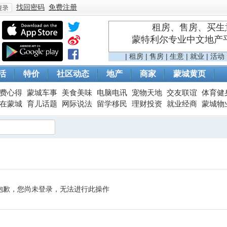
找回密码
免费注册
租房、售房、买生意
蒙特利尔专业中文地产平台 
登
|
租房
|
售房
|
生意
|
就业
|
活动
活
特价
社区动态
地产
商家
蒙城黄页
费心得
蒙城车事
美食美味
电脑电讯
宠物天地
交友联谊
体育健
在蒙城
育儿话题
网际说法
留学移民
理财投资
就业经商
蒙城物
录
抱歉，您尚未登录，无法进行此操作