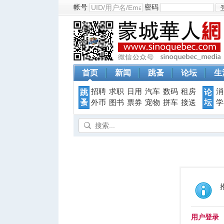
帐号
密码
首页
新闻
跳蚤
论坛
生
招聘
求职
日用
汽车
数码
租房
消
跳
论
蚤
坛
外币
图书
票券
宠物
拼车
接送
学
用户登录