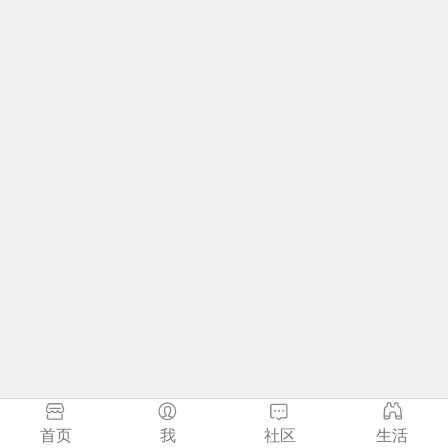
首页
我
社区
生活