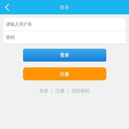
社区
登录
最新发表
登录
注册
登录
|
注册
|
找回密码