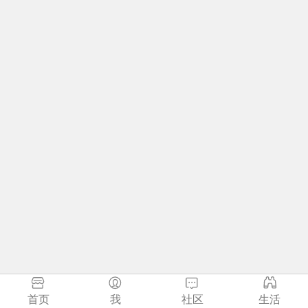
首页
我
社区
生活