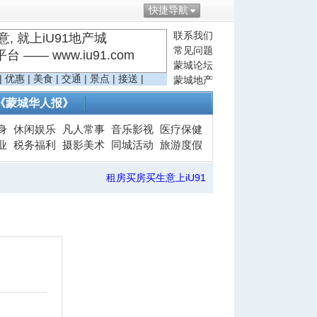
快捷导航
联系我们
, 就上iU91地产城
常见问题
—— www.iu91.com
蒙城论坛
|
优惠
|
美食
|
交通
|
景点
|
接送
|
蒙城地产
《蒙城华人报》
身
休闲娱乐
凡人常事
音乐影视
医疗保健
业
税务福利
摄影美术
同城活动
旅游度假
租房买房买生意上iU91