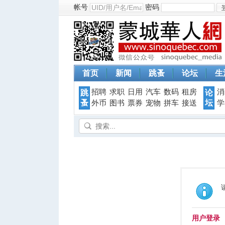
帐号
密码
首页
新闻
跳蚤
论坛
生
招聘
求职
日用
汽车
数码
租房
消
跳
论
蚤
坛
外币
图书
票券
宠物
拼车
接送
学
用户登录