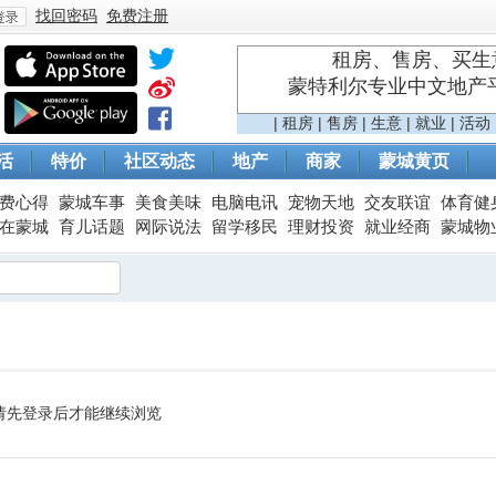
找回密码
免费注册
租房、售房、买生意
蒙特利尔专业中文地产平台 
登
|
租房
|
售房
|
生意
|
就业
|
活动
活
特价
社区动态
地产
商家
蒙城黄页
费心得
蒙城车事
美食美味
电脑电讯
宠物天地
交友联谊
体育健
在蒙城
育儿话题
网际说法
留学移民
理财投资
就业经商
蒙城物
录
请先登录后才能继续浏览