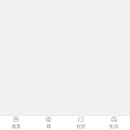
首页
我
社区
生活