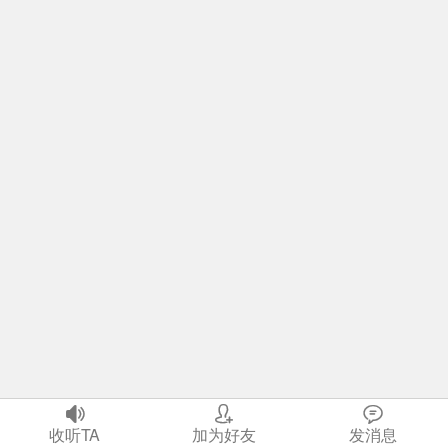



首页
收听TA
我
加为好友
社区
发消息
生活