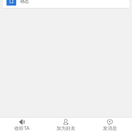

动态



首页
收听TA
我
加为好友
社区
发消息
生活