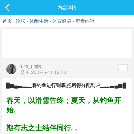
社区
内容详情
最新发表
首页
›
论坛
›
休闲生活
›
体育健身
› 查看内容
sino_single
楼主
2007-5-11 19:10
█▇▄▃▂▁将钓鱼进行到底,把所得分配到户▁▂▃▄▇█
春天，以滑雪告终；夏天，从钓鱼开
始.
期有志之士结伴同行. .