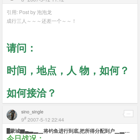
引用: Post by
泡泡龙
成行三人～～～还差一个～～！
请问：
时间，地点，人 物，如何？
如何接洽？
sino_single
#
9
2007-5-12 22:44
█蒙城▇▄▃▂▁将钓鱼进行到底,把所得分配到户▁▂▃▄▇岸上█
今日战况
：