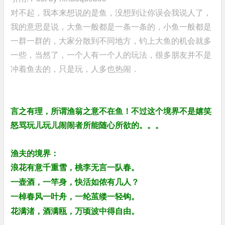
对不起，我本来想说的是鱼，没想到让你误会我说人了，
我的意思是说，大鱼一般都是一条一条的，小鱼一般都是
一群一群的，大家分散到不同地方，钓上大鱼的机会就多
一些，当然了，一个人有一个人的玩法，很多朋友并不是
冲着鱼去的，只是玩，人多也热闹．
言之有理，所谓渔翁之意不在鱼！不过这个境界不是嬉笑
怒骂玩儿玩儿闹闹者所能随心所欲的。。。
渔夫的境界：
浪花有意千重雪，桃李无言一队春。
一壶酒，一竿身，快活如侬有几人？
一棹春风一叶舟，一纶茧缕一轻钩。
花满渚，酒满瓯，万顷波中得自由。