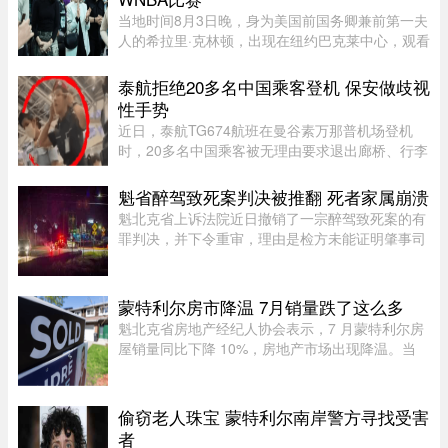
当地时间8月3日晚，身为美国前国务卿兼前第一夫
人的希拉里·克林顿，出现在纽约巴克莱中心，观看
一场WNBA的比赛，纽约自由队迎战西雅图风暴
队。主场作战的纽约自由队最终以 95-83 获胜，位
泰航拒绝20多名中国乘客登机 保安做歧视
列总积分榜第七位，而风暴 ...
性手势
近日，泰航TG674航班在曼谷素万那普机场登机
时，20多名中国乘客被无理由要求退出廊桥、行李
被强行卸下，航司未给出任何书面说明，航班却正
常起飞，现场还发生了安保人员做出歧视性“拉眼
魁省醉驾致死案判决被推翻 死者家属崩溃
角”手势的争议。截至目前， ...
魁北克省上诉法院近日撤销了一宗醉驾致死案的有
罪判决，并下令重审，理由是检方未能证明肇事司
机的醉酒状态与致命车祸存在足够直接的因果关
系。事故发生于2020年8月27日晚，43岁的
Yannick Potvin驾驶踏板车行驶在Sai ...
蒙特利尔房市降温 7月销量跌了这么多
魁北克省房地产经纪人协会表示，7 月蒙特利尔房
屋销量同比下降 10%，房地产市场出现降温。当
月，蒙特利尔共录得 3,338 套住宅成交，较 2025
年 7 月的 3,709 套有所下滑。与去年同期相比，该
地区所有房屋类型以及各 ...
偷窃老人珠宝 蒙特利尔南岸警方寻找受害
者