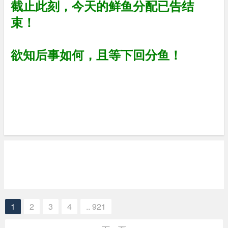
截止此刻，今天的鲜鱼分配已告结
束！
欲知后事如何，且等下回分鱼！
1
2
3
4
.. 921