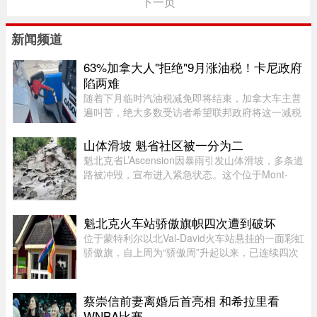
下一页
新闻频道
63%加拿大人"拒绝"9月涨油税！卡尼政府
陷两难
随着下月临时汽油税减免即将结束，加拿大车主普
遍叫苦，绝大多数受访者希望联邦政府将这一减税
政策永久化。由加拿大纳税人联盟委托 Leger 民调
公司进行的最新调查显示，63% 的加拿大人希望总
山体滑坡 魁省社区被一分为二
理卡尼（Mark Carney）将 ...
魁北克省L’Ascension因暴雨引发山体滑坡，多条道
路被冲毁，宣布进入紧急状态。这个位于Mont-
Tremblant以北、约900人居住的小镇，部分主街被
洪水冲断，整个社区几乎被“一分为二”。周日晚上
至周一下午，降雨量超过1 ...
魁北克火车站骄傲旗帜四次遭到破坏
位于蒙特利尔以北Val-David火车站悬挂的一面彩虹
骄傲旗，自上周为“骄傲周”升起以来，已连续四次
遭到人为破坏。彩虹旗于7月27日首次悬挂，随后
接连被毁、被扯下焚烧，市政府数次重新安装，8
月5日还加装了监控摄像头 ...
蔡崇信前妻离婚后首亮相 和希拉里看
WNBA比赛