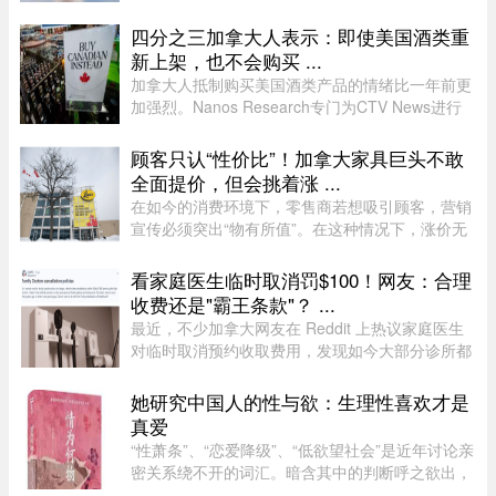
世界纪录（Guinness World Records），成为“年
纪最大的女性机翼漫步者”（eldest wing
四分之三加拿大人表示：即使美国酒类重
walker（female））。这已是布罗 ...
新上架，也不会购买 ...
加拿大人抵制购买美国酒类产品的情绪比一年前更
加强烈。Nanos Research专门为CTV News进行
的一项最新民调显示，近四分之三（74%）的加拿
大人表示，即使美国酒类重新摆上货架，他们也不
顾客只认“性价比”！加拿大家具巨头不敢
太可能购买。 ...
全面提价，但会挑着涨 ...
在如今的消费环境下，零售商若想吸引顾客，营销
宣传必须突出“物有所值”。在这种情况下，涨价无
疑会削弱企业的竞争力。不过，随着燃油价格上涨
持续挤压利润空间，Leon’s Furniture Ltd.（LNF-
看家庭医生临时取消罚$100！网友：合理
T）的管理层表示，公 ...
收费还是"霸王条款"？ ...
最近，不少加拿大网友在 Reddit 上热议家庭医生
对临时取消预约收取费用，发现如今大部分诊所都
设有“24小时内取消预约须交费”的规定，金额多在
$60至$100之间。多名网友表示，这类收费政策其
她研究中国人的性与欲：生理性喜欢才是
实已经实行十年以上，$60 ...
真爱
“性萧条”、“恋爱降级”、“低欲望社会”是近年讨论亲
密关系绕不开的词汇。暗含其中的判断呼之欲出，
当下的年轻人，正在对亲密关系失去兴趣。香港大