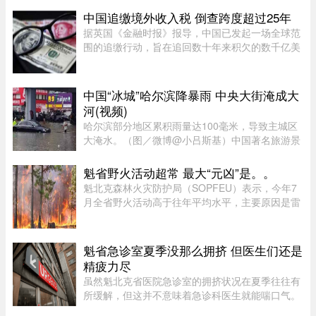
学教授吴存存，却对这一普遍的直觉保持怀疑。她
中国追缴境外收入税 倒查跨度超过25年
认为，欲望绝不会 ...
据英国《金融时报》报导，中国已发起一场全球范
围的追缴行动，旨在追回数十年来积欠的数千亿美
元税款，北京方面正通过瞄准超级富豪群体，以填
补日益扩大的财政缺口。监管部门已加强了对海外
资本利得及投资的审查—— ...
中国“冰城”哈尔滨降暴雨 中央大街淹成大
河(视频)
哈尔滨部分地区累积雨量达100毫米，导致主城区
大淹水。（图／微博@小吕斯基）中国著名旅游景
点哈尔滨，4日中午突然降下暴雨。部分地区累积
雨量达100毫米，导致主城区大淹水。游客最爱逛
魁省野火活动超常 最大“元凶”是。。
的中央大街，也积水严重。民众 ...
魁北克森林火灾防护局（SOPFEU）表示，今年7
月全省野火活动高于往年平均水平，主要原因是雷
击频繁。在重点防火区域，7月共发生90起森林火
灾，烧毁约1675公顷森林。相比之下，近年7月平
均为66起火灾，受影响面积约111 ...
魁省急诊室夏季没那么拥挤 但医生们还是
精疲力尽
虽然魁北克省医院急诊室的拥挤状况在夏季往往有
所缓解，但这并不意味着急诊科医生就能喘口气。
魁北克急诊医生协会（AMUQ）主席 Marie-Maud