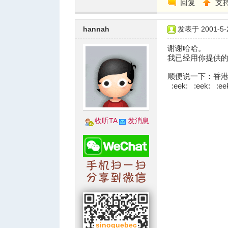
回复
支
hannah
发表于 2001-5-2
人
谢谢哈哈。
我已经用你提供
顺便说一下：香
:eek: :eek: :eek
收听TA
发消息
网