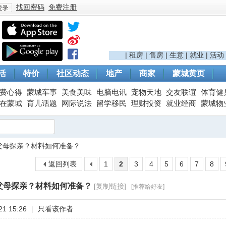
找回密码
免费注册
登
|
租房
|
售房
|
生意
|
就业
|
活动
活
特价
社区动态
地产
商家
蒙城黄页
费心得
蒙城车事
美食美味
电脑电讯
宠物天地
交友联谊
体育健
在蒙城
育儿话题
网际说法
留学移民
理财投资
就业经商
蒙城物
父母探亲？材料如何准备？
录
返回列表
1
2
3
4
5
6
7
8
父母探亲？材料如何准备？
[复制链接]
[推荐给好友]
1 15:26
|
只看该作者