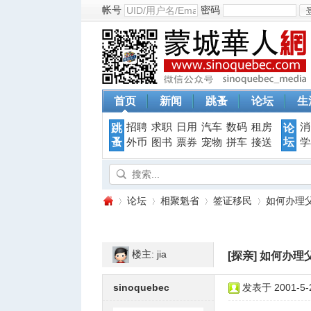
帐号
密码
首页
新闻
跳蚤
论坛
生
招聘
求职
日用
汽车
数码
租房
消
跳
论
蚤
坛
外币
图书
票券
宠物
拼车
接送
学
论坛
相聚魁省
签证移民
如何办理
楼主:
jia
[探亲]
如何办理
蒙
»
›
›
›
sinoquebec
发表于 2001-5-2