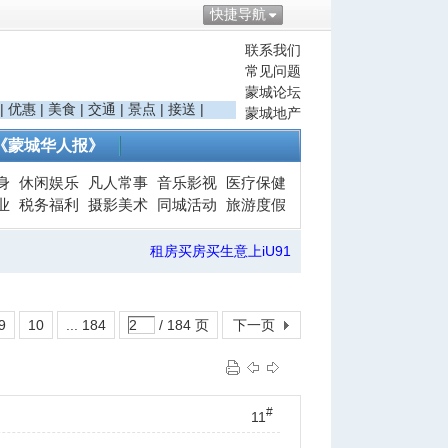
快捷导航
联系我们
常见问题
蒙城论坛
|
优惠
|
美食
|
交通
|
景点
|
接送
|
蒙城地产
《蒙城华人报》
身
休闲娱乐
凡人常事
音乐影视
医疗保健
业
税务福利
摄影美术
同城活动
旅游度假
租房买房买生意上iU91
9
10
... 184
/ 184 页
下一页
#
11