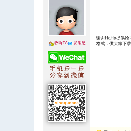
城
谢谢HaHa提供
收听TA
发消息
格式，供大家下载
华