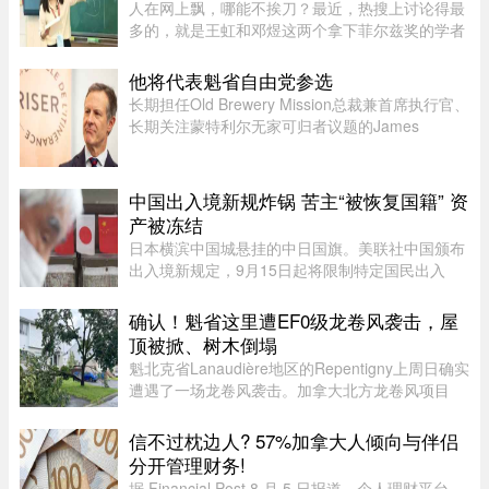
人在网上飘，哪能不挨刀？最近，热搜上讨论得最
多的，就是王虹和邓煜这两个拿下菲尔兹奖的学者
了。谁都知道这个奖项的含金量，一时间，所有中
国人都觉得脸上有光，与有荣焉。尤其是王虹，作
他将代表魁省自由党参选
为一个女性，她硬生生啃下 ...
长期担任Old Brewery Mission总裁兼首席执行官、
长期关注蒙特利尔无家可归者议题的James
Hughes，将代表魁北克自由党（PLQ）参加今秋
省选。CTV News援引消息人士称，自由党党魁
Charles Milliard预计将于今天周四下午 ...
中国出入境新规炸锅 苦主“被恢复国籍” 资
产被冻结
日本横滨中国城悬挂的中日国旗。美联社中国颁布
出入境新规定，9月15日起将限制特定国民出入
境，借此维护国家主权与安全，不料还没上路就有
苦主现身说法，从日本回国竟被无来由限制“10年
确认！魁省这里遭EF0级龙卷风袭击，屋
内不得出境”，多年来在日累 ...
顶被掀、树木倒塌
魁北克省Lanaudière地区的Repentigny上周日确实
遭遇了一场龙卷风袭击。加拿大北方龙卷风项目
（Northern Tornadoes Project，NTP）调查确
认，当天形成的是一场EF0级龙卷风。报告指出，
信不过枕边人? 57%加拿大人倾向与伴侣
这场龙卷风是在一个弱超级单体 ...
分开管理财务!
据 Financial Post 8 月 5 日报道，个人理财平台