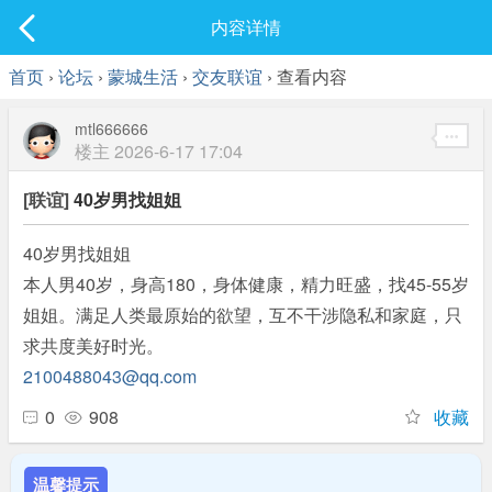
社区
内容详情
最新发表
首页
›
论坛
›
蒙城生活
›
交友联谊
› 查看内容
mtl666666
楼主
2026-6-17 17:04
[联谊]
40岁男找姐姐
40岁男找姐姐
本人男40岁，身高180，身体健康，精力旺盛，找45-55岁
姐姐。满足人类最原始的欲望，互不干涉隐私和家庭，只
求共度美好时光。
2100488043@qq.com
0
908
收藏
温馨提示