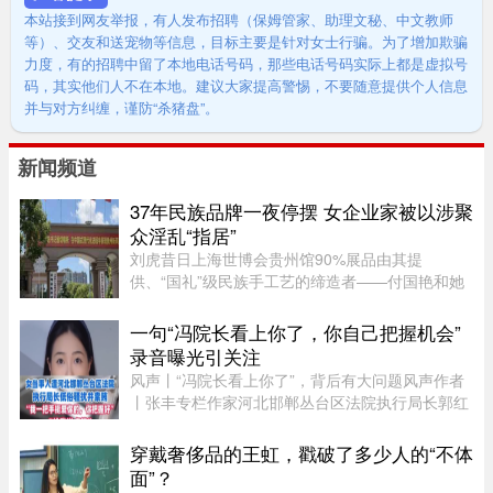
本站接到网友举报，有人发布招聘（保姆管家、助理文秘、中文教师
等）、交友和送宠物等信息，目标主要是针对女士行骗。为了增加欺骗
力度，有的招聘中留了本地电话号码，那些电话号码实际上都是虚拟号
码，其实他们人不在本地。建议大家提高警惕，不要随意提供个人信息
并与对方纠缠，谨防“杀猪盘”。
新闻频道
37年民族品牌一夜停摆 女企业家被以涉聚
众淫乱“指居”
刘虎昔日上海世博会贵州馆90%展品由其提
供、“国礼”级民族手工艺的缔造者——付国艳和她
苦心经营37年的黔粹行，正走向悲壮的终点。“我
们曾以百年老店为目标而努力，37年来克服了非
一句“冯院长看上你了，你自己把握机会”
典、经济危机、疫情等重重困难。 ...
录音曝光引关注
风声丨“冯院长看上你了”，背后有大问题风声作者
丨张丰专栏作家河北邯郸丛台区法院执行局长郭红
波给执行案件当事人武女士打电话，声称“我缺
钱，给我送点钱”，“你长得漂亮……冯院长看上你
穿戴奢侈品的王虹，戳破了多少人的“不体
了，我可以从中促成，你 ...
面”？