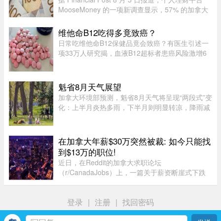
MooseMoney 的一项新调查显示，57% 的加拿大
人更倾向于与伴侣完全或大部分分开管理财务。该
调查于 6 月收集了 639 名加拿大成年人的反馈，
维他命B12吃得多竟致癌？
发现在稳定关系中，最受欢 ...
日常吃维他命B12保健品竟会致癌？有医生引述一
项33万人研究揭，血液B12超标者患癌风险激增6
倍。但B12超标绝非致癌元凶，反而是体内1大警
号有关。医生拆解致癌真相：患癌风险高6倍家医
科医生陈欣湄在Facebook专页发文 ...
魁省8月天气展望
加拿大环境部预测，魁省8月天气将呈现“两段式”变
化：上半月炎热多雨，下半月则明显转凉，降雨减
少。8月初，魁省多个地区已迎来较多降雨。未来
第一周，中部和东部地区气温预计将高于正常水
平，而南部地区气温则略低 ...
在加拿大年薪$30万突然被裁: 如今只能找
到$13万的职位!
近日，在Reddit的加拿大求职论坛
（r/CanadaJobs）上，一篇关于薪资断崖式下跌
的帖子引发了广泛关注和热烈讨论。发帖人
（OP）表示，自己刚被裁员，此前的年薪高达30
登录
|
注册
|
找回密码
万加元，但如今重返求职市场时却无奈地发现，同
类岗 ...