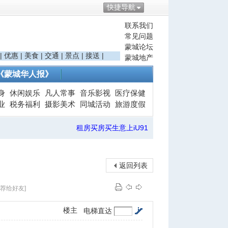
快捷导航
联系我们
常见问题
蒙城论坛
|
优惠
|
美食
|
交通
|
景点
|
接送
|
蒙城地产
《蒙城华人报》
身
休闲娱乐
凡人常事
音乐影视
医疗保健
业
税务福利
摄影美术
同城活动
旅游度假
租房买房买生意上iU91
返回列表
推荐给好友]
楼主
电梯直达