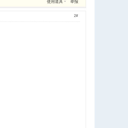
使用道具
举报
2#