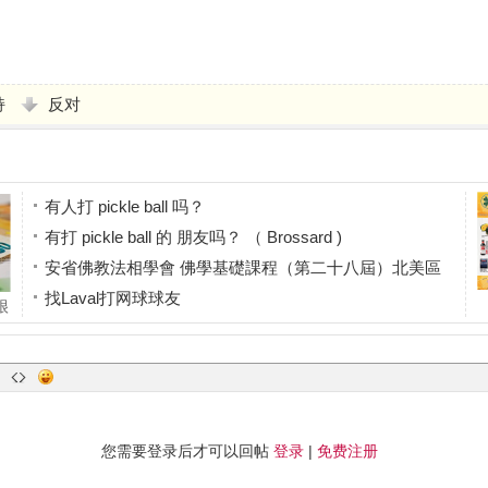
持
反对
有人打 pickle ball 吗？
有打 pickle ball 的 朋友吗？ （ Brossard )
安省佛教法相學會 佛學基礎課程（第二十八屆）北美區
找Laval打网球球友
很
找住西岛的网球球友
了
您需要登录后才可以回帖
登录
|
免费注册