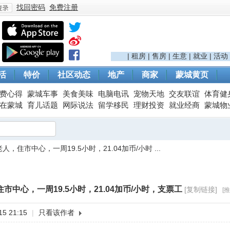
找回密码
免费注册
登
|
租房
|
售房
|
生意
|
就业
|
活动
活
特价
社区动态
地产
商家
蒙城黄页
费心得
蒙城车事
美食美味
电脑电讯
宠物天地
交友联谊
体育健
在蒙城
育儿话题
网际说法
留学移民
理财投资
就业经商
蒙城物
，住市中心，一周19.5小时，21.04加币/小时 ...
录
市中心，一周19.5小时，21.04加币/小时，支票工
[复制链接]
[
5 21:15
|
只看该作者