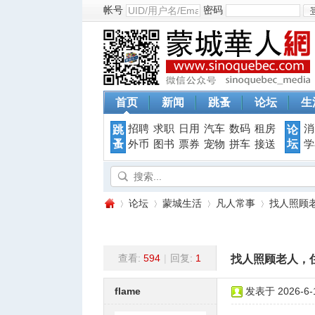
帐号
密码
首页
新闻
跳蚤
论坛
生
招聘
求职
日用
汽车
数码
租房
消
跳
论
蚤
坛
外币
图书
票券
宠物
拼车
接送
学
论坛
蒙城生活
凡人常事
找人照顾老人
查看:
594
|
回复:
1
找人照顾老人，住
蒙
»
›
›
›
flame
发表于 2026-6-1