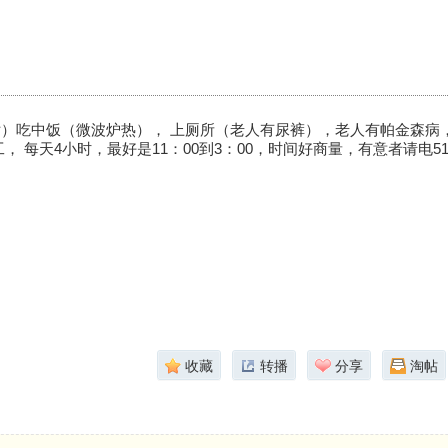
）吃中饭（微波炉热）， 上厕所（老人有尿裤），老人有帕金森病，头
， 每天4小时，最好是11：00到3：00，时间好商量，有意者请电514-
收藏
转播
分享
淘帖