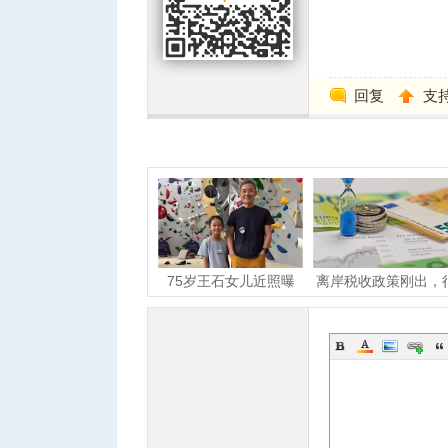
回复
支
75岁王石女儿近照曝
离岸税收政策刚出，
光，小姑娘笑容灿烂
多有钱人就开始离婚