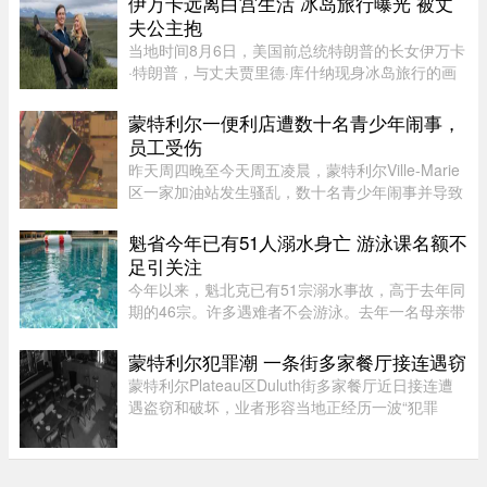
伊万卡远离白宫生活 冰岛旅行曝光 被丈
夫公主抱
当地时间8月6日，美国前总统特朗普的长女伊万卡
·特朗普，与丈夫贾里德·库什纳现身冰岛旅行的画
面引发关注。照片中，两人在当地度假期间互动亲
密，伊万卡被贾里德来了一个“公主抱”，两个人就
蒙特利尔一便利店遭数十名青少年闹事，
宛若刚刚订婚一般。现 ...
员工受伤
昨天周四晚至今天周五凌晨，蒙特利尔Ville-Marie
区一家加油站发生骚乱，数十名青少年闹事并导致
一名员工受伤。当晚也是La Ronde举办的“魁北克
国际烟花节”（International des feux Loto-
魁省今年已有51人溺水身亡 游泳课名额不
Québec）本季最后一场活动 ...
足引关注
今年以来，魁北克已有51宗溺水事故，高于去年同
期的46宗。许多遇难者不会游泳。去年一名母亲带
3岁儿子在Lachine家中泳池溺亡后，验尸官建议蒙
特利尔市增加游泳课名额，因为目前远远无法满足
蒙特利尔犯罪潮 一条街多家餐厅接连遇窃
需求。2025年6月，34岁的E ...
蒙特利尔Plateau区Duluth街多家餐厅近日接连遭
遇盗窃和破坏，业者形容当地正经历一波“犯罪
潮”，希望警方加强执法。位于Duluth东街251号的
Coco Disco Club日前遭人闯入盗窃，监控拍下全
过程，损失及维修费用约7000 ...