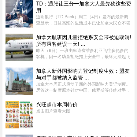
们曾以百年老店为目标而努力，37年来克服了非
TD：通胀让三分一加拿大人最先砍这些费
典、经济危机、疫情等重重困难。 ...
用
道明银行（TD Bank）周二（4日）发布的最新调
查显示，日益高涨的生活成本已让加拿大民众不堪
重负，许多人正考虑缩减或取消保险计划。据
Global News报道，道明保险（TD Insurance）的
加拿大航班因儿童拒绝系安全带被迫取消!
数据指出，33%的加拿大民众为了节 ...
所有乘客延误一天! ...
昨天（6日）一班由卑诗省维多利亚飞往多伦多的
客机，因一名幼童拒绝扣上安全带，最终无法起飞
并取消航班，机上其他乘客被迫在维多利亚滞留一
晚，至周五才能离开。据CTV报道，波特航空
加拿大新外国影响力登记制度生效：盟友
（Porter Airlines）发言人表示 ...
与对手都被纳入监管 ...
加拿大本周正式启动了新的外国影响力登记制度。
尽管这一制度原本针对中国、俄罗斯等传统对手，
但实际上，美国等加拿大最亲密的盟友也被纳入监
管。该制度在立法通过两年后启动实施，旨在通过
兴旺超市本周特价
要求相关活动公开申报、设 ...
点击图片查看大图