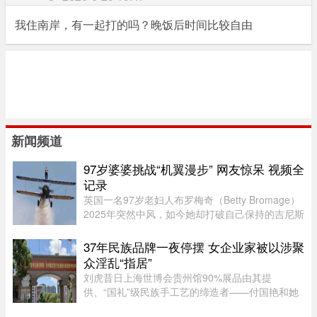
我住南岸，有一起打的吗？晚饭后时间比较自由
新闻频道
97岁婆婆挑战“机翼漫步” 网友惊呆 视频全
记录
英国一名97岁老妇人布罗梅奇（Betty Bromage）
2025年突然中风，如今她却打破自己保持的吉尼斯
世界纪录（Guinness World Records），成为“年
纪最大的女性机翼漫步者”（eldest wing
37年民族品牌一夜停摆 女企业家被以涉聚
walker（female））。这已是布罗 ...
众淫乱“指居”
刘虎昔日上海世博会贵州馆90%展品由其提
供、“国礼”级民族手工艺的缔造者——付国艳和她
苦心经营37年的黔粹行，正走向悲壮的终点。“我