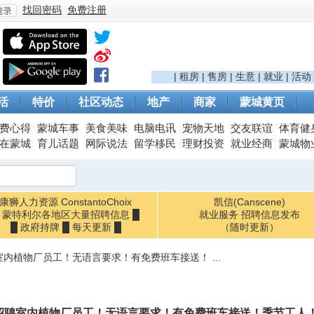
找回密码
免费注册
登
|
租房
|
售房
|
生意
|
就业
|
活动
活
特价
社区动态
地产
商家
蒙城黄页
费心得
蒙城车事
美食美味
电脑电讯
宠物天地
交友联谊
体育健
在蒙城
育儿话题
网际说法
留学移民
理财投资
就业经商
蒙城物
康狮人力资源 ConstantoChoix
凯信(Canscene)
█ 蒙特利尔各地区大量招聘信息 █
录
就业服务 招聘信息发布
█ 政府持牌 █ 每天更新 █
（随时更新）
内植物厂员工！无语言要求！有免费班车接送！ ...
招聘室内植物厂员工！无语言要求！有免费班车接送！季节工人