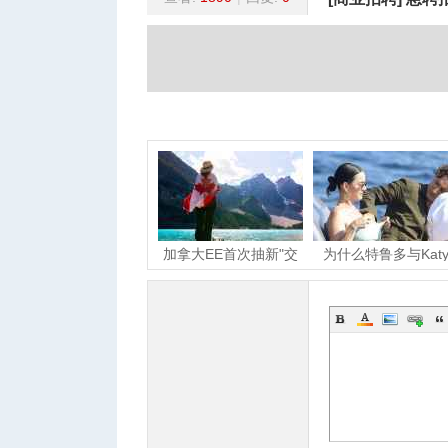
蒙
»
›
›
›
城
加拿大EE首次抽新"交
为什么特鲁多与Kat
通类别"！仅4类职业入
Perry亲密照总能被
到
华