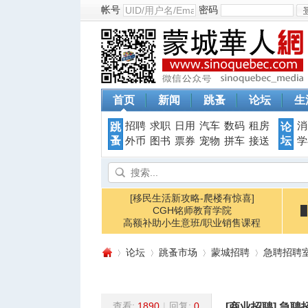
帐号
密码
首页
新闻
跳蚤
论坛
生
招聘
求职
日用
汽车
数码
租房
消
跳
论
蚤
坛
外币
图书
票券
宠物
拼车
接送
学
[移民生活新攻略-爬楼有惊喜]
CGH铭师教育学院
高额补助小生意班/职业销售课程
论坛
跳蚤市场
蒙城招聘
急聘招聘室
查看:
1890
|
回复:
0
[商业招聘]
急聘