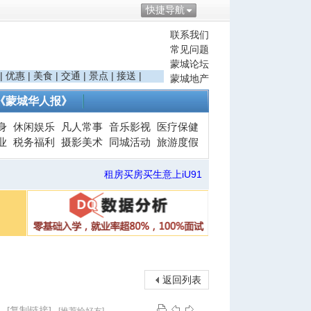
快捷导航
联系我们
常见问题
蒙城论坛
|
优惠
|
美食
|
交通
|
景点
|
接送
|
蒙城地产
《蒙城华人报》
身
休闲娱乐
凡人常事
音乐影视
医疗保健
业
税务福利
摄影美术
同城活动
旅游度假
租房买房买生意上iU91
返回列表
！
[复制链接]