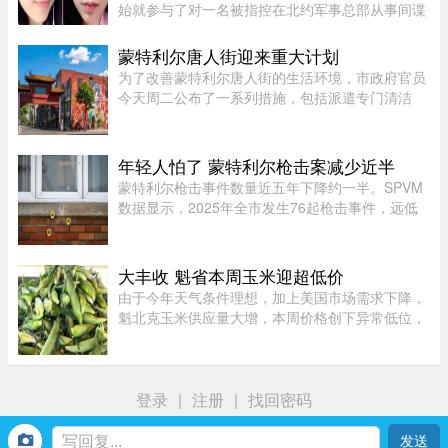
始就参与了对一名被指控在北约军事总部从事间谍
活动的实习生的调查。据加拿大广播公司(CBC)报
道，卡尼表示加拿大应该从这类事件中汲取教训，
蒙特利尔唐人街迎来重大计划
但并未明确表示加拿大正在 ...
为了改善蒙特利尔唐人街的生活环境，市政府官员
今天周二公布了一系列措施，包括派遣专门清洁
队，以及成立当地社区联盟。蒙特利尔市执行委员
会主席、Saint-Jacques区议员Claude Pinard表
示：“我们正在把承诺变成行动 ...
年轻人怕了 蒙特利尔枪击案减少近半
蒙特利尔枪击事件数量近五年下降约一半。SPVM
数据显示，2025年全市发生76起枪击事件，远低
于2021年暴力枪案高峰期的145起。专家认为，社
会恢复稳定、警方打击帮派行动，以及青少年意识
到持枪犯罪可能面临严厉刑罚， ...
大丰收 魁省本周玉米迎超低价
由于今年天气条件理想，加上美国市场需求下降，
魁北克玉米供应量大增，本周价格创下异常低位，
让期待已久的消费者大饱口福。位于Montérégie地
区Saint-Paul-d’Abbotsford的Jardins Damaco负责
人David Côté表示， ...
登录
|
注册
|
找回密码