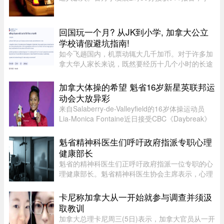
发地点位于10e Avenue与Legendre街交界处。消
防员赶到时，火势已自行熄灭。警方表示，现场发
现了助燃物，初步调查显示 ...
回国玩一个月? 从JK到小学, 加拿大公立
学校请假避坑指南!
如今飞趟国内，机票动辄大几千加币。对于许多加
拿大华人家长来说，既然要经历十几个小时的长途
飞行倒时差，只回去一两周绝对是“血亏”。因此，
趁着孩子还小，请假回国待上一个月，让孩子好好
加拿大体操的希望 魁省16岁新星英联邦运
陪陪爷爷奶奶，成了不少 ...
动会大放异彩
来自Salaberry-de-Valleyfield的16岁体操运动员
Lia-Monica Fontaine近日接受CBC《Daybreak》
节目采访，分享了自己首次参加英联邦运动会的经
历。这位魁省年轻选手在国际舞台上表现惊艳，一
魁省精神科医生们呼吁政府指派专职心理
举获得4枚奖牌。Fontaine代 ...
健康部长
魁省的精神科医生们正呼吁政府指派一位专职的心
理健康部长。魁省精神科医生协会主席表示，心理
健康部长有助于统筹协调政府各部门的行动，并确
保心理健康问题在选举周期之后依然能被列为优先
卡尼称加拿大从一开始就参与调查并须汲
事项。在蒙特利尔无家可归 ...
取教训
加拿大总理卡尼周三(5日)表示，加拿大官员从一开