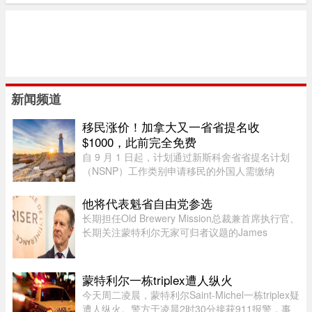
新闻频道
移民涨价！加拿大又一省省提名收
$1000，此前完全免费
自 9 月 1 日起，计划通过新斯科舍省省提名计划
（NSNP）工作类别申请移民的外国人需缴纳
$1,000 申请费。省政府还将对其创业类别收取
$2,000 的申请费，同样从 9 月 1 日起实施。新斯
他将代表魁省自由党参选
科舍省政府于 2026 年 8 月 6 日 ...
长期担任Old Brewery Mission总裁兼首席执行官、
长期关注蒙特利尔无家可归者议题的James
Hughes，将代表魁北克自由党（PLQ）参加今秋
省选。CTV News援引消息人士称，自由党党魁
Charles Milliard预计将于今天周四下午 ...
蒙特利尔一栋triplex遭人纵火
今天周二凌晨，蒙特利尔Saint-Michel一栋triplex疑
遭人纵火。警方于凌晨2时30分接获911报警，事