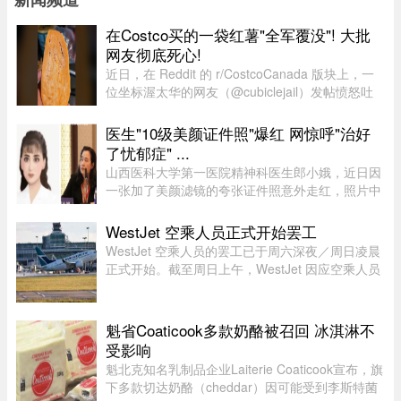
在Costco买的一袋红薯"全军覆没"! 大批
网友彻底死心!
近日，在 Reddit 的 r/CostcoCanada 版块上，一
位坐标渥太华的网友（@cubiclejail）发帖愤怒吐
槽了自己在 Costco 购买的一袋红薯，迅速引发了
数百位加拿大网友的激烈共鸣与讨论。这原本只是
医生"10级美颜证件照"爆红 网惊呼"治好
一句日常的抱怨，却意外演 ...
了忧郁症" ...
山西医科大学第一医院精神科医生郎小娥，近日因
一张加了美颜滤镜的夸张证件照意外走红，照片中
精修的美貌与她日常沉稳干练的形象形成巨大反
差。不少网民笑指，“打破对精神科医生严肃的刻
WestJet 空乘人员正式开始罢工
板印象”，更有网民调侃“没 ...
WestJet 空乘人员的罢工已于周六深夜／周日凌晨
正式开始。截至周日上午，WestJet 因应空乘人员
发出的罢工通知，已取消了309个航班。
魁省Coaticook多款奶酪被召回 冰淇淋不
受影响
魁北克知名乳制品企业Laiterie Coaticook宣布，旗
下多款切达奶酪（cheddar）因可能受到李斯特菌