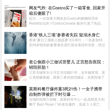
污染而被召回。公司表示，问题可能仅限于一个生
产批次，初步判断为交叉污染导致。召回涉及多种
网友气炸: 在Costco买了一箱零食, 回家开
规格的温和切达奶酪，包 ...
箱后傻眼了!
近日，一位加拿大网友在Costco的购物经历在
Reddit论坛的 r/CostcoCanada 板块引发了热议。
这位网友兴冲冲地买了一箱心爱的巧克力零食，结
果回家一开箱，血压直接飙升——里面的零食居然
香港“铁人三项”参赛者失踪 疑溺水身亡
凭空消失了近三分之一！图片来 ...
香港“夏日三项铁人挑战赛”2日举行，一名参加55
至59岁组别的参赛者在进行游泳项目时失联，经过
7小时的搜索，在海上被发现，送医后证实不治。
根据港媒报导，警方上午7时接获报案，一名男性
参赛者在大埔大美督附近海 ...
老公偷跟小三做试管婴儿 正宫怒告医院：
销毁胚胎！
江苏无锡朱女士与丈夫结婚21年，去年她发现，老
公竟然瞒着她，跟第三者伪造结婚证，在医院做了
试管婴儿，成功培育出可移植的受精卵胚胎。女子
事后对医院、丈夫及第三者提告，要求处置涉案胚
莫斯科餐厅爆炸案3死21伤！一女子携带
胎，案件已在日前开庭审理 ...
自制炸弹被拦下时引爆 ...
当地时间周六傍晚，莫斯科市中心一处高档意大利
餐厅 Balzi Rossi 门外发生爆炸，造成 3 人死亡、
至少 21 人受伤。遇难者包括一名携带自制炸弹的