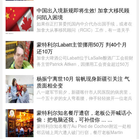
年 7 月的 3,709 套有所下滑。与去年同期相比，该
地区所有房屋类型以及各 ...
中国出入境新规即将生效! 加拿大移民顾
问陷入困境
如果你正打算委托国内中介代办出国手续，或者在
加拿大从事移民顾问（RCIC）工作，有一道关乎
法律责任的新规，你不得不提前知道。国务院令第
841 号——《国务院关于出境入境管理的规定》
蒙特利尔Labatt主管挪用50万 判40个月
——已于 2026 年 7 月 22 日 ...
还10万
加拿大啤酒公司Labatt位于LaSalle酿酒厂工会前财
务主管Patrick Aitken，因挪用工会资金超过50万
元，被蒙特利尔法院判处40个月（约3年4个月）监
禁，并被勒令向工会赔偿10万元。Aitken在Labatt
杨振宁离世10月 翁帆现身新疆引关注 气
工作15年，并于2020年担 ...
质面相全变
八一建军节前夕，新疆喀什市人民医院的病房里，
一个五十岁的女人弯着腰，伸手轻轻掀开一位老兵
眼睛上的纱布。老兵重见光明，激动得想坐起来道
谢，她连忙摆手：“不用起来，不用起来”。镜头扫
蒙特利尔知名餐厅遭窃，老板公开喊话小
过去，齐肩发，淡蓝新中 ...
偷：把电脑还我，可补偿你 ... ...
蒙特利尔知名餐厅Au Pied de Cochon附近一处相
邻店铺上周六遭人破门行窃，餐厅老板Martin
Picard的电脑被盗。他如今公开向公众求助，希望