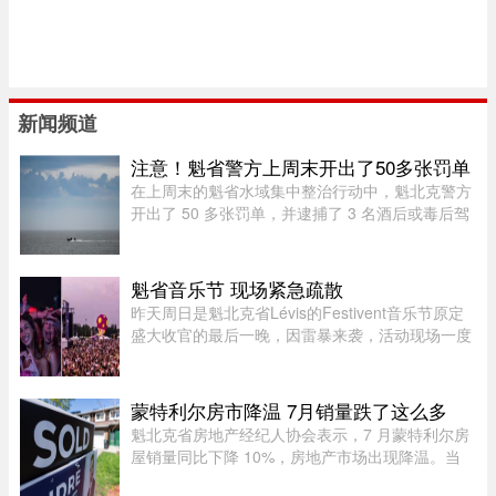
新闻频道
注意！魁省警方上周末开出了50多张罚单
在上周末的魁省水域集中整治行动中，魁北克警方
开出了 50 多张罚单，并逮捕了 3 名酒后或毒后驾
驶船只的嫌疑人。作为一项统筹协调的航海安全专
项行动的一部分，包括蒙特利尔警方（SPVM）在
内的多支魁省警力在 8 月 1 ...
魁省音乐节 现场紧急疏散
昨天周日是魁北克省Lévis的Festivent音乐节原定
盛大收官的最后一晚，因雷暴来袭，活动现场一度
被迫关闭并疏散观众。下午5点多，一场雷暴袭击
魁北克市和Lévis大区，位于Champigny公园的
Festivent场地因此暂时关闭。 ...
蒙特利尔房市降温 7月销量跌了这么多
魁北克省房地产经纪人协会表示，7 月蒙特利尔房
屋销量同比下降 10%，房地产市场出现降温。当
月，蒙特利尔共录得 3,338 套住宅成交，较 2025