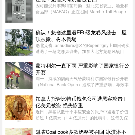
因可能受到李斯特菌污染，魁北克省农业、渔业和
食品部（MAPAQ）正在召回 Marché Toit Rouge
Inc.（地址：Repentigny 地区 160 Brien Blvd.）售
出的“Les Grondines”奶酪。受影响的产品为 2026
年 7 月 6 日至 16 ...
确认！魁省这里遭EF0级龙卷风袭击，屋
顶被掀、树木倒塌
魁北克省Lanaudière地区的Repentigny上周日确实
遭遇了一场龙卷风袭击。加拿大北方龙卷风项目
（Northern Tornadoes Project，NTP）调查确
认，当天形成的是一场EF0级龙卷风。报告指出，
蒙特利尔一直下雨 严重影响了国家银行公
这场龙卷风是在一个弱超级单体 ...
开赛
周一，持续的阴雨天气给蒙特利尔国家银行公开赛
（National Bank Open）造成了严重影响，导致本
已严重积压的男子单打赛程陷入更大混乱。当地时
间上午 11 点比赛预定开始前，一场倾盆大雨让赛
加拿大托管比特币钱包公司遭黑客攻击1
事组委会不得不将开赛时间 ...
亿美元被盗 损失惨重
近日，黑客从数千个本应安全的账户中盗走了价值
超过 1 亿美元（1.4 亿加元）的比特币。这笔失踪
的资金源于加拿大 Coinkite Inc. 托管的“冷”比特币
钱包的软件漏洞。冷钱包除了私密密码（“密钥”）
魁省Coaticook多款奶酪被召回 冰淇淋不