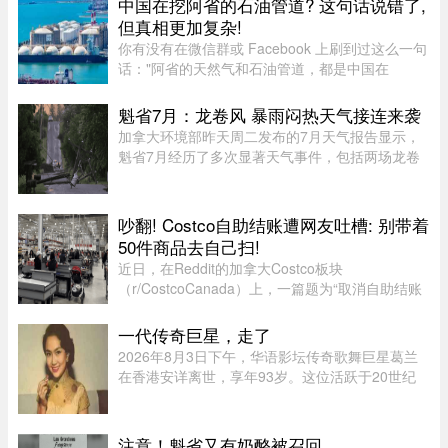
中国在挖阿省的石油管道? 这句话说错了,
口，当车驶至该隧道口附近时 ...
但真相更加复杂!
你有没有在微信群或 Facebook 上刷到过这么一句
话："阿省的天然气和石油管道，都是中国在
挖。"这句话在华人圈传得挺广，配上几张工地照
片，看起来"有图有真相"。那它到底是不是真的？
魁省7月：龙卷风 暴雨闷热天气接连来袭
答案很简单：不准确，甚至可以说 ...
加拿大环境部昨天周二发布的7月天气报告显示，
魁省7月经历了多次显著天气事件，包括两场龙卷
风、强雷暴、高温闷热天气及局部暴雨。7月21日
晚，源自安大略省的两场龙卷风先后进入魁省，分
别袭击了Laurentides地区的Ha ...
吵翻! Costco自助结账遭网友吐槽: 别带着
50件商品去自己扫!
近日，在Reddit的加拿大Costco板块
（r/CostcoCanada）上，一篇题为“取消自助结账
（Eliminating Self Check Out）”的帖子引发了数
百名网友的激烈讨论。这场争论不仅揭示了Costco
一代传奇巨星，走了
近期在结账系统上的悄然转变，也暴露 ...
2026年8月3日下午，华语影坛传奇歌舞巨星葛兰
在香港安详离世，享年93岁。这位活跃于20世纪
50至60年代的“千面女郎”，以集唱歌、演戏和舞蹈
于一身的全能才华闻名，曾主演多部经典华语歌舞
片。她的离去，带走了一个流 ...
注意！魁省又有奶酪被召回