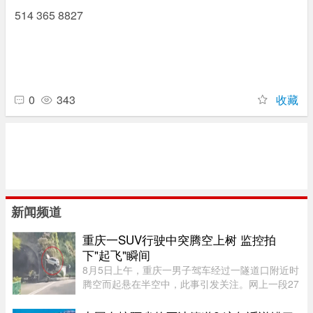
514 365 8827
0
343
收藏
新闻频道
重庆一SUV行驶中突腾空上树 监控拍
下"起飞"瞬间
8月5日上午，重庆一男子驾车经过一隧道口附近时
腾空而起悬在半空中，此事引发关注。网上一段27
秒行车记录仪显示，一辆白色SUV行驶在中间车
道，其前方右边是一处转弯，前端左侧是一个隧道