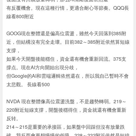
有反覆機會。現在這種行情，更適合耐心等節奏。QQQ長
線看800附近
GOOG現在整體還是偏高位震盪，雖然今天回落到385附
近，但結構沒有完全走壞。目前382～385附近依然算短線
支撐，
如果今天開盤後能穩住，資金還有機會重新回流。375支
撐点。現在AI方向開始出現分歧，
但Google的AI和雲端邏輯依然還在，所以我自己暫時不會
太悲觀。 長線看500
NVDA 現在整體像高位震盪洗盤，不是趨勢轉弱。219～
220附近短線支撐，開盤後穩得住，資金就還有機會重新
反转。
214～215是重要的承接區，如果盤中回踩但沒有放量跌
破，我反而會更想慢慢的低吸。228～232附近依然是短線