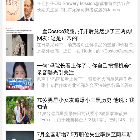
样。"电话那头听起来真的就是我 ...
长期担任Old Brewery Mission总裁兼首席执行官、
长期关注蒙特利尔无家可归者议题的James
Hughes，将代表魁北克自由党（PLQ）参加今秋
省选。CTV News援引消息人士称，自由党党魁
Charles Milliard预计将于今天周四下午 ...
一盒Costco鸡腿, 打开后竟然少了三两肉!
网友: 这是正常的!
在日常采购中，消费者对生鲜食品的重量和价格总
是格外敏感。近日，在 Reddit 的 r/CostcoCanada
板块上，一位网友分享了自己的购物疑惑：在
Costco 购买的 Kirkland 无骨鸡腿肉，去掉包装后
一句“冯院长看上你了，你自己把握机会”
称重，竟然比标签上的重量 ...
录音曝光引关注
风声丨“冯院长看上你了”，背后有大问题风声作者
丨张丰专栏作家河北邯郸丛台区法院执行局长郭红
波给执行案件当事人武女士打电话，声称“我缺
钱，给我送点钱”，“你长得漂亮……冯院长看上你
70岁男星小女友遭爆小三黑历史 他说：我
了，我可以从中促成，你 ...
知情
71岁台湾男星姜厚任日前认爱小2轮新欢陈苡㛤
（Era），由于她自称台大“3硕1博”、智商146、拥
5家公司，曾在美国高科技产业工作18年，且具通
灵异能，3岁就认出姜厚任，时隔39年“重逢”，彼
7月全国新增7.5万职位失业率跌至两年新
此有七世情缘，离奇的相恋 ...