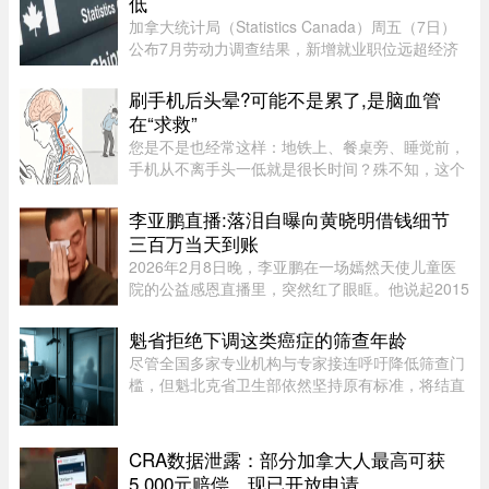
低
加拿大统计局（Statistics Canada）周五（7日）
公布7月劳动力调查结果，新增就业职位远超经济
师预期，失业率亦跌至两年来最低水平。统计局数
据显示，7月新增职位达75,000个，远高于路透社
刷手机后头晕?可能不是累了,是脑血管
（Reuters）经济师预测的15, ...
在“求救”
您是不是也经常这样：地铁上、餐桌旁、睡觉前，
手机从不离手头一低就是很长时间？殊不知，这个
动作正在给脑血管埋下健康隐患最近，#原来长期
低头会损伤脑血管#的话题引发广泛关注很多人只
李亚鹏直播:落泪自曝向黄晓明借钱细节
知道低头伤颈椎却忽略了它还 ...
三百万当天到账
2026年2月8日晚，李亚鹏在一场嫣然天使儿童医
院的公益感恩直播里，突然红了眼眶。他说起2015
年前后自己最难的那段日子，给黄晓明发了一条求
助短信，不到一分钟收到四个字——"发个账户"。
魁省拒绝下调这类癌症的筛查年龄
当天300万到账，没借条、没 ...
尽管全国多家专业机构与专家接连呼吁降低筛查门
槛，但魁北克省卫生部依然坚持原有标准，将结直
肠癌的建议筛查年龄维持在 50 岁，拒绝下调至 45
岁。近年来，越来越多的证据表明结直肠癌正呈现
年轻化趋势。为此，加拿 ...
CRA数据泄露：部分加拿大人最高可获
5,000元赔偿，现已开放申请 ...