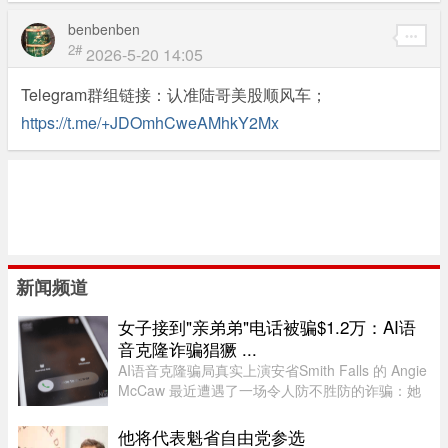
benbenben
2#
2026-5-20 14:05
Telegram群组链接：认准陆哥美股顺风车；
https://t.me/+JDOmhCweAMhkY2Mx
新闻频道
女子接到"亲弟弟"电话被骗$1.2万：AI语
音克隆诈骗猖獗 ...
AI语音克隆骗局真实上演安省Smith Falls 的 Angie
McCaw 最近遭遇了一场令人防不胜防的诈骗：她
接到一通自称为弟弟 Mike 的电话，对方不仅准确
叫出了她弟弟的名字，连声音都几乎一模一
他将代表魁省自由党参选