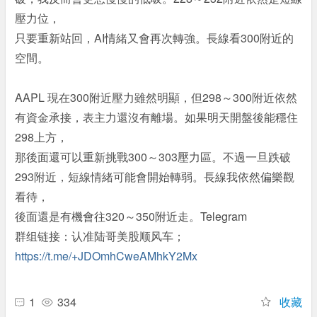
壓力位，
只要重新站回，AI情緒又會再次轉強。長線看300附近的
空間。
AAPL 現在300附近壓力雖然明顯，但298～300附近依然
有資金承接，表主力還沒有離場。如果明天開盤後能穩住
298上方，
那後面還可以重新挑戰300～303壓力區。不過一旦跌破
293附近，短線情緒可能會開始轉弱。長線我依然偏樂觀
看待，
後面還是有機會往320～350附近走。Telegram
群组链接：认准陆哥美股顺风车；
https://t.me/+JDOmhCweAMhkY2Mx
1
334
收藏