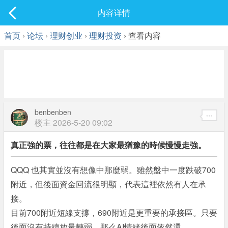
社区
内容详情
最新发表
首页
›
论坛
›
理财创业
›
理财投资
› 查看内容
benbenben
楼主
2026-5-20 09:02
真正強的票，往往都是在大家最猶豫的時候慢慢走強。
QQQ 也其實並沒有想像中那麼弱。雖然盤中一度跌破700
附近，但後面資金回流很明顯，代表這裡依然有人在承
接。
目前700附近短線支撐，690附近是更重要的承接區。只要
後面沒有持續放量轉弱，那么AI情緒後面依然還