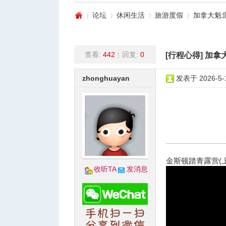
论坛
休闲生活
旅游度假
加拿大魁北
查看:
442
|
回复:
0
[行程心得]
加拿
蒙
»
›
›
›
zhonghuayan
发表于 2026-5-1
城
金斯顿踏青露营(上
收听TA
发消息