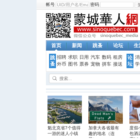
帐号
密码
首页
新闻
跳蚤
论坛
生
招聘
求职
日用
汽车
数码
租房
消
跳
论
蚤
坛
外币
图书
票券
宠物
拼车
接送
学
魁北克省7个值得
加拿大各省最有
度假
一游的迷人小镇
趣的地名（连
包酒
载）
费”？