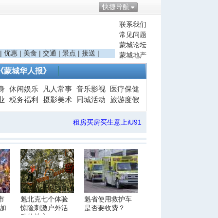
快捷导航
联系我们
常见问题
蒙城论坛
|
优惠
|
美食
|
交通
|
景点
|
接送
|
蒙城地产
《蒙城华人报》
身
休闲娱乐
凡人常事
音乐影视
医疗保健
业
税务福利
摄影美术
同城活动
旅游度假
租房买房买生意上iU91
市
魁北克七个体验
魁省使用救护车
尔加
惊险刺激户外活
是否要收费？
动的地方