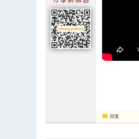
华
人
回复