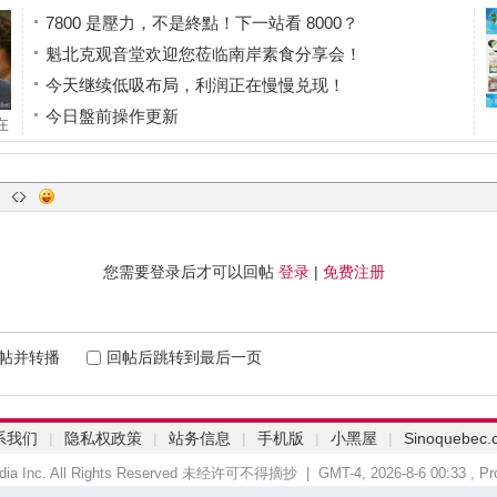
7800 是壓力，不是終點！下一站看 8000？
魁北克观音堂欢迎您莅临南岸素食分享会！
今天继续低吸布局，利润正在慢慢兑现！
今日盤前操作更新
在
酒肉朋友
您需要登录后才可以回帖
登录
|
免费注册
帖并转播
回帖后跳转到最后一页
系我们
|
隐私权政策
|
站务信息
|
手机版
|
小黑屋
|
Sinoquebec.
Media Inc. All Rights Reserved 未经许可不得摘抄 | GMT-4, 2026-8-6 00:33
, Pr