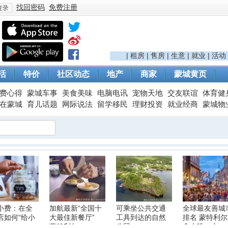
找回密码
免费注册
登
|
租房
|
售房
|
生意
|
就业
|
活动
活
特价
社区动态
地产
商家
蒙城黄页
费心得
蒙城车事
美食美味
电脑电讯
宠物天地
交友联谊
体育健
在蒙城
育儿话题
网际说法
留学移民
理财投资
就业经商
蒙城物
录
小费：在全
加航最新“全国十
可乘坐公共交通
全球最友善城
店如何“给小
大最佳新餐厅”
工具到达的自然
排名 蒙特利
蒙特利尔
公园
拿大唯一上