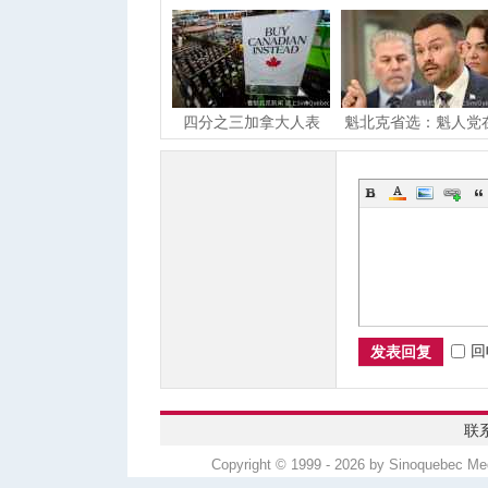
网
四分之三加拿大人表
魁北克省选：魁人党
示：即使美国酒类重新
民调中继续领先
上
回
发表回复
联
Copyright © 1999 - 2026 by Sinoquebec 