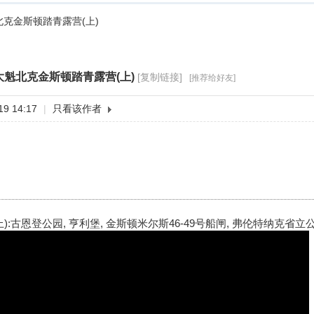
克金斯顿踏青露营(上)
大魁北克金斯顿踏青露营(上)
[复制链接]
[推荐给好友]
9 14:17
|
只看该作者
):古恩登公园, 亨利堡, 金斯顿米尔斯46-49号船闸, 弗伦特纳克省