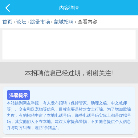
社区
内容详情
最新发表
首页
›
论坛
›
跳蚤市场
›
蒙城招聘
› 查看内容
本招聘信息已经过期，谢谢关注!
温馨提示
本站接到网友举报，有人发布招聘（保姆管家、助理文秘、中文教师
等）、交友和送宠物等信息，目标主要是针对女士行骗。为了增加欺骗
力度，有的招聘中留了本地电话号码，那些电话号码实际上都是虚拟号
码，其实他们人不在本地。建议大家提高警惕，不要随意提供个人信息
并与对方纠缠，谨防“杀猪盘”。