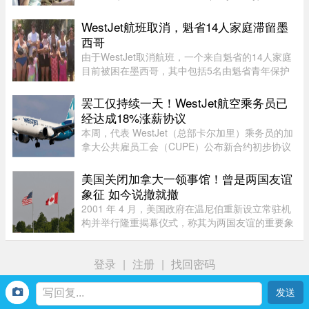
流出的一组照片显示，两人在法国南部海滩亲密互
动和拥吻，举止形影不离，再度成为娱乐媒体焦
WestJet航班取消，魁省14人家庭滞留墨
点，也成功吸引美国参议员的 ...
西哥
由于WestJet取消航班，一个来自魁省的14人家庭
目前被困在墨西哥，其中包括5名由魁省青年保护
局（DPJ）安置照顾的女孩。52岁的寄养家庭母亲
Josée Pelletier表示，一家人原定周一返程，却在
罢工仅持续一天！WestJet航空乘务员已
起飞前数小时收到航班取消 ...
经达成18%涨薪协议
本周，代表 WestJet（总部卡尔加里）乘务员的加
拿大公共雇员工会（CUPE）公布新合约初步协议
内容：未来三年工资总涨幅超过 18%；新增"值勤
时段津贴"，地面工作也获补偿；休息时间增加；
美国关闭加拿大一领事馆！曾是两国友谊
餐食和制服津贴上调；其他一系 ...
象征 如今说撤就撤
2001 年 4 月，美国政府在温尼伯重新设立常驻机
构并举行隆重揭幕仪式，称其为两国友谊的重要象
征。美国驻加拿大大使 Gordon Giffin 当时与时任
曼省省长 Gary Doer 一同出席仪式。Giffin 表
登录
|
注册
|
找回密码
示：“这不仅体现了美国政 ...
首页
我
社区
生活