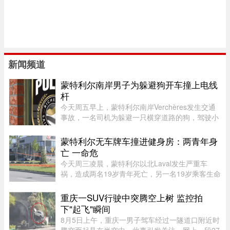
新闻频道
蒙特利尔南岸男子为躲避狗开车撞上电线
杆
今天周五早上，蒙特利尔南岸Verchères发生交通
事故，一名司机为躲避一只横穿道路的狗，驾驶小
型货车撞上电线杆，导致132号公路双向封闭。事
故发生在上午7点左右，受影响路段位于Saint-
蒙特利尔无车牌车撞进健身房：两青年身
Alexandre街与Calixa-Lavallé ...
亡 一命危
今天周三凌晨，蒙特利尔以北Laval发生严重车
祸，造成两名19岁青年死亡，另一名19岁乘客生命
垂危。据当地警方（SPL）介绍，凌晨1时20分左
右，巡警发现涉事车辆并示意停车，但车辆迅速加
重庆一SUV行驶中突腾空上树 监控拍
速逃离，警方并未展开追逐。不 ...
下"起飞"瞬间
8月5日上午，重庆一男子驾车经过一隧道口附近时