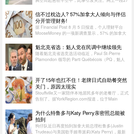
腾空而起悬在半空中，此事引发关注。网上一段27
秒行车记录仪显示，一辆白色SUV行驶在中间车
道，其前方右边是一处转弯，前端左侧是一个隧道
信不过枕边人? 57%加拿大人倾向与伴侣
口，当车驶至该隧道口附近时 ...
分开管理财务!
据 Financial Post 8 月 5 日报道，个人理财平台
MooseMoney 的一项新调查显示，57% 的加拿大
人更倾向于与伴侣完全或大部分分开管理财务。该
调查于 6 月收集了 639 名加拿大成年人的反馈，
魁北克省选：魁人党在民调中继续领先
发现在稳定关系中，最受欢 ...
随着魁北克省选竞选活动临近，Paul St-Pierre
Plamondon 领导的 Parti Québécois（PQ，魁人
党）继续在选民支持率中保持领先。
开了15年也扛不住！老牌日式自助餐突然
关门，原因太现实
Stouffville又一家陪伴本地居民多年的老餐厅，正式
告别了。据YorkRegion.com报道，位于Main
Street与Ringwood Drive交界处的日式自助餐厅
Maki Zushi，已于7月30日结束营业。Maki Zushi
为什么特鲁多与Katy Perry亲密照总能被
经营15年后因租金上涨于7月30 ...
拍到
狗仔队近日再度拍到加拿大前总理杜鲁多(Justin
Trudeau)与美国歌手姬蒂派莉(Katy Perry)，最新