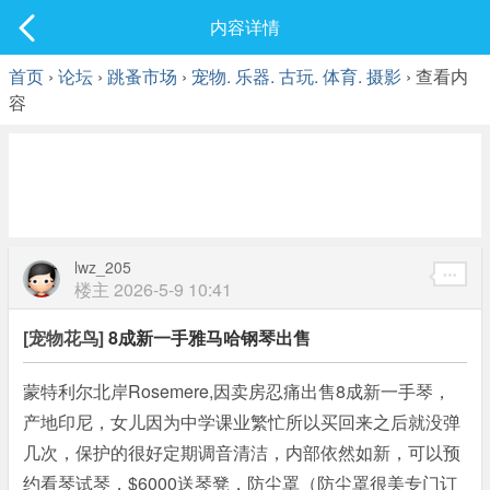
社区
内容详情
最新发表
首页
›
论坛
›
跳蚤市场
›
宠物. 乐器. 古玩. 体育. 摄影
› 查看内
容
lwz_205
楼主
2026-5-9 10:41
[宠物花鸟]
8成新一手雅马哈钢琴出售
蒙特利尔北岸Rosemere,因卖房忍痛出售8成新一手琴，
产地印尼，女儿因为中学课业繁忙所以买回来之后就没弹
几次，保护的很好定期调音清洁，内部依然如新，可以预
约看琴试琴，$6000送琴凳，防尘罩（防尘罩很美专门订