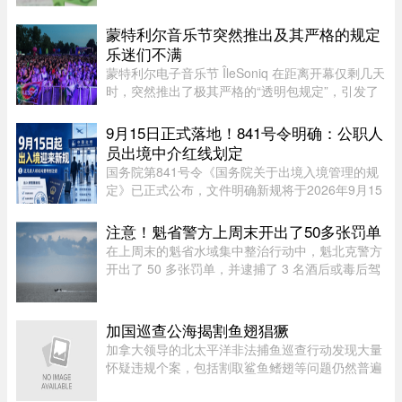
构师的电话号码。这三个号码平时藏在通讯录最深
处，轻易不拨。可最近这段日子，笔者听说一个奇
蒙特利尔音乐节突然推出及其严格的规定
怪的现象——好些身家不菲 ...
乐迷们不满
蒙特利尔电子音乐节 ÎleSoniq 在距离开幕仅剩几天
时，突然推出了极其严格的“透明包规定”，引发了
乐迷们的强烈不满。“我本来有好几个去音乐节专
门用的腰包，结果在 ÎleSoniq 开幕前几天还得折腾
9月15日正式落地！841号令明确：公职人
着重新买一个，太 ...
员出境中介红线划定
国务院第841号令《国务院关于出境入境管理的规
定》已正式公布，文件明确新规将于2026年9月15
日全面落地实施。此次法规细化出入境全流程管
理，其中针对公职人员、出入境中介机构的约束条
注意！魁省警方上周末开出了50多张罚单
款，引发社会广泛关注。新规并 ...
在上周末的魁省水域集中整治行动中，魁北克警方
开出了 50 多张罚单，并逮捕了 3 名酒后或毒后驾
驶船只的嫌疑人。作为一项统筹协调的航海安全专
项行动的一部分，包括蒙特利尔警方（SPVM）在
内的多支魁省警力在 8 月 1 ...
加国巡查公海揭割鱼翅猖獗
加拿大领导的北太平洋非法捕鱼巡查行动发现大量
怀疑违规个案，包括割取鲨鱼鳍翅等问题仍然普遍
存在。加拿大渔业及海洋部周四（6日）公布，执