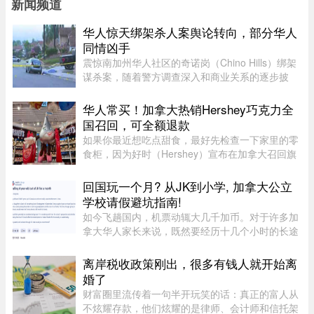
新闻频道
华人惊天绑架杀人案舆论转向，部分华人
同情凶手
震惊南加州华人社区的奇诺岗（Chino Hills）绑架
谋杀案，随着警方调查深入和商业关系的逐步披
露，再加上熟悉彼此的华人“小道消息”，在华人圈
中的舆论风向开始出现微妙变化。部分华人社区成
华人常买！加拿大热销Hershey巧克力全
员开始对已遭警方击毙的 ...
国召回，可全额退款
如果你最近想吃点甜食，最好先检查一下家里的零
食柜，因为好时（Hershey）宣布在加拿大召回旗
下的一款热门产品。图源：Dinda chairani /
Shutterstock.com8月1日，好时加拿大（Hershey
回国玩一个月? 从JK到小学, 加拿大公立
Canada）发布公告称，公司正在 ...
学校请假避坑指南!
如今飞趟国内，机票动辄大几千加币。对于许多加
拿大华人家长来说，既然要经历十几个小时的长途
飞行倒时差，只回去一两周绝对是“血亏”。因此，
趁着孩子还小，请假回国待上一个月，让孩子好好
离岸税收政策刚出，很多有钱人就开始离
陪陪爷爷奶奶，成了不少 ...
婚了
财富圈里流传着一句半开玩笑的话：真正的富人从
不炫耀存款，他们炫耀的是律师、会计师和信托架