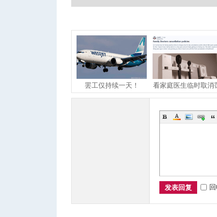
城
罢工仅持续一天！
看家庭医生临时取消
WestJet航空乘务员已
$100！网友：合理收
经达
华
回
发表回复