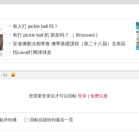
有人打 pickle ball 吗？
有打 pickle ball 的 朋友吗？ （ Brossard )
安省佛教法相學會 佛學基礎課程（第二十八屆）北美區
找Laval打网球球友
罚
找住西岛的网球球友
费
您需要登录后才可以回帖
登录
|
免费注册
帖并转播
回帖后跳转到最后一页