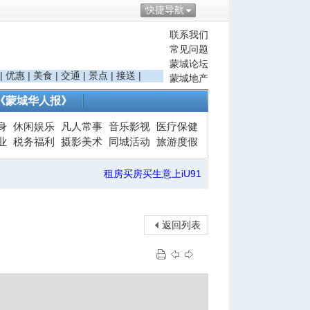
快捷导航
联系我们
常见问题
蒙城论坛
|
优惠
|
美食
|
交通
|
景点
|
接送
|
蒙城地产
《蒙城华人报》
身
休闲娱乐
凡人常事
音乐影视
医疗保健
业
税务福利
摄影美术
同城活动
旅游度假
租房买房买生意上iU91
返回列表