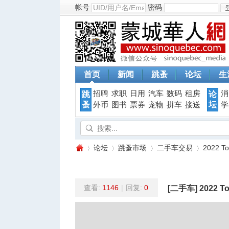
帐号
密码
首页
新闻
跳蚤
论坛
生
招聘
求职
日用
汽车
数码
租房
消
跳
论
蚤
坛
外币
图书
票券
宠物
拼车
接送
学
论坛
跳蚤市场
二手车交易
2022 T
查看:
1146
|
回复:
0
[二手车]
2022 T
蒙
»
›
›
›