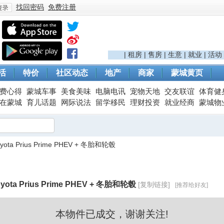
找回密码
免费注册
登
|
租房
|
售房
|
生意
|
就业
|
活动
活
特价
社区动态
地产
商家
蒙城黄页
费心得
蒙城车事
美食美味
电脑电讯
宠物天地
交友联谊
体育健
在蒙城
育儿话题
网际说法
留学移民
理财投资
就业经商
蒙城物
oyota Prius Prime PHEV + 冬胎和轮毂
录
oyota Prius Prime PHEV + 冬胎和轮毂
[复制链接]
[推荐给好友]
本物件已成交，谢谢关注!