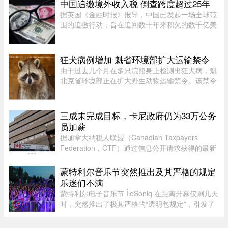
Maki Zushi，已于7月30日结束营业。Maki Zushi
中国追缴境外收入税 倒查跨度超过25年
经营15年后因租金上涨于7月30 ...
据英国《金融时报》报导，中国已发起一场全球范
围的追缴行动，旨在追回数十年来积欠的数千亿美
元税款，北京方面正通过瞄准超级富豪群体，以填
补日益扩大的财政缺口。监管部门已加强了对海外
资本利得及投资的审查—— ...
狂犬病例增加 魁省环境部扩大运输禁令
由于过去几个月在多只浣熊身上检测出狂犬病，魁
北克省环境部正在扩大野生动物运输禁令。该禁令
原本限制在 Montérégie 和 Eastern Townships 地
区运输浣熊、红狐、灰狐、条纹臭鼬和郊狼，自周
五起延伸至 Centre-du- ...
三成未完成目标，卡尼政府仍为33万公务
员加薪
据加拿大纳税人联盟（Canadian Taxpayers
Federation，CTF）通过信息公开请求获得的最新
数据，联邦政府去年为超过 33.6 万名公务员加
薪。数据显示，2025 年有 78% 的联邦雇员获得了
蒙特利尔音乐节突然推出及其严格的规定
薪资提升，而工资下降者还不到万分 ...
乐迷们不满
蒙特利尔电子音乐节 ÎleSoniq 在距离开幕仅剩几天
时，突然推出了极其严格的“透明包规定”，引发了
乐迷们的强烈不满。“我本来有好几个去音乐节专
门用的腰包，结果在 ÎleSoniq 开幕前几天还得折腾