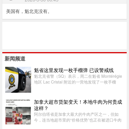
美国有，魁北克没有。
新闻频道
魁省这里发现一枚手榴弹 已设警戒线
魁北克省警（SQ）表示，周二在魁省 Montérégie
地区 Lac Cristal 附近的一营地发现了一枚手榴
弹，随后已联系加拿大军队前往现场处理。警员赶
到现场后确认这确实是一枚手榴弹。虽然省警目前
无法确认该手榴弹是否处 ...
加拿大超市货架变天！本地牛肉为何贵成
这样？
阿尔伯塔省是加拿大最大的牛肉产区之一，但如
今，连当地超市里的“价格优势”也正在被进口牛肉
抢走。随着加拿大牛肉价格持续上涨，来自澳大利