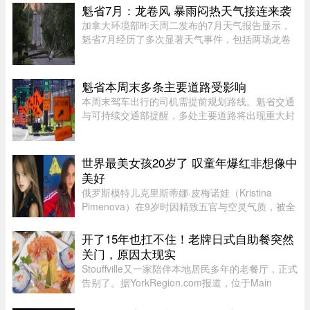
亚等国家的牛肉开始大量进入市场，部分产品甚至
魁省7月：龙卷风 暴雨闷热天气接连来袭
比本地同类牛肉每公斤便宜 ...
加拿大环境部昨天周二发布的7月天气报告显示，
魁省7月经历了多次显著天气事件，包括两场龙卷
风、强雷暴、高温闷热天气及局部暴雨。7月21日
晚，源自安大略省的两场龙卷风先后进入魁省，分
别袭击了Laurentides地区的Ha ...
魁省本周末多条主要道路受影响
本周末驾车出行的司机需提前规划路线。魁省交通
与可持续交通部提醒，多处主要道路将出现重大封
闭或交通限制，其中包括Boucherville 20号高速
（Jean-Lesage）部分路段全封闭，预计将造成拥
堵。20号高速（Boucherville ...
世界最美女孩20岁了 叹童年爆红非想像中
美好
俄罗斯模特儿克里斯蒂娜·皮梅诺娃（Kristina
Pimenova）在9岁时因精致五官与空灵气质，被全
球媒体封为“世界最美女孩”，年纪轻轻便红遍国际
时尚圈。然而，爆红背后却伴随争议，她多次因拍
开了15年也扛不住！老牌日式自助餐突然
摄风格被质疑将未成年孩童 ...
关门，原因太现实
Stouffville又一家陪伴本地居民多年的老餐厅，正式
告别了。据YorkRegion.com报道，位于Main
Street与Ringwood Drive交界处的日式自助餐厅