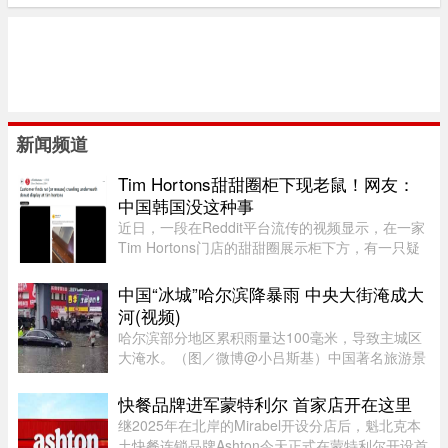
新闻频道
Tim Hortons甜甜圈柜下现老鼠！网友：
中国韩国没这种事
近日，一段在Reddit平台流传的视频显示，在一家
Tim Hortons门店的甜甜圈展示柜下方，有一只疑
似老鼠的啮齿动物在活动。这一幕被顾客拍下后迅
速在网络发酵，引发大量关注和讨论。视频中，这
中国“冰城”哈尔滨降暴雨 中央大街淹成大
只体型不大的"入侵者"在透 ...
河(视频)
哈尔滨部分地区累积雨量达100毫米，导致主城区
大淹水。（图／微博@小吕斯基）中国著名旅游景
点哈尔滨，4日中午突然降下暴雨。部分地区累积
雨量达100毫米，导致主城区大淹水。游客最爱逛
快餐品牌进军蒙特利尔 首家店开在这里
的中央大街，也积水严重。民众 ...
继2025年在北岸的Mirabel开设分店后，魁北克本
土快餐连锁品牌Ashton今天正式在蒙特利尔开设首