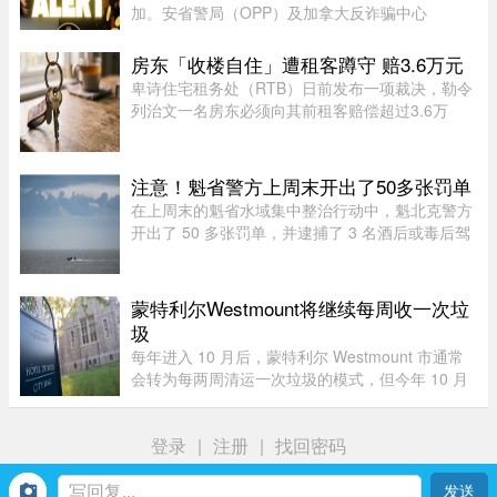
加。安省警局（OPP）及加拿大反诈骗中心
（Canadian Anti-Fraud Centre）等多个执法及政
府机构，已针对这类手法日益复杂的骗局发出警
房东「收楼自住」遭租客蹲守 赔3.6万元
告。加拿大四大电信公司——罗渣士 ...
卑诗住宅租务处（RTB）日前发布一项裁决，勒令
列治文一名房东必须向其前租客赔偿超过3.6万
元。这起纠纷源于房东先前以「全家将从海外搬回
加拿大居住」为由驱逐租客，事后却被揭穿该物业
闲置整整一年无人入住，因而遭 ...
注意！魁省警方上周末开出了50多张罚单
在上周末的魁省水域集中整治行动中，魁北克警方
开出了 50 多张罚单，并逮捕了 3 名酒后或毒后驾
驶船只的嫌疑人。作为一项统筹协调的航海安全专
项行动的一部分，包括蒙特利尔警方（SPVM）在
内的多支魁省警力在 8 月 1 ...
蒙特利尔Westmount将继续每周收一次垃
圾
每年进入 10 月后，蒙特利尔 Westmount 市通常
会转为每两周清运一次垃圾的模式，但今年 10 月
起，该市将继续维持每周一次的清运服务。在本月
早些时候的一次投票中，该市市议会决定将每周清
登录
|
注册
|
找回密码
运政策延长七个月，理由是 ...