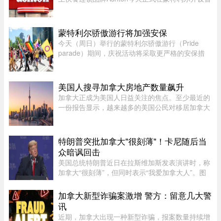
家餐厅。新店位于Complexe Desjardins美食广
场，喜欢Ashton招牌香肠肉汁奶酪薯条
（poutine）的顾客可以在这里品尝这款经 ...
蒙特利尔骄傲游行将加强安保
今天（周日）举行的蒙特利尔骄傲游行（Pride
parade）期间，庆祝活动将采取更严格的安保措
施。为了让参加蒙特利尔 René-Lévesque
Boulevard 游行的人们感到安心，Fierté Montréal
承诺今年将加强安保。 ...
美国人搜寻加拿大房地产数量飙升
加拿大正成为美国人日益关注的焦点。至少最近的
一份报告显示，越来越多的美国公民对移居加拿大
表现出浓厚的兴趣。王室地产公司（Royal
LePage）今年发布了一项基于美国用户对其网站
访问量的研究，发现美国用户对加拿 ...
特朗普突批加拿大"很刻薄"！卡尼随后当
众暗讽回击
美国总统特朗普近日在拉斯维加斯发表演讲时，称
加拿大“很刻薄”，但同时表示“我爱加拿大人”。图
源：PBS周三，特朗普在拉斯维加斯的 Red Rock
Casino Resort Spa 发表演讲，宣传华盛顿的经济
加拿大新型诈骗案激增 警方：留意几大警
议程。他在发言中谈到 ...
讯
近期，加拿大出现一种新型诈骗，报案数量持续增