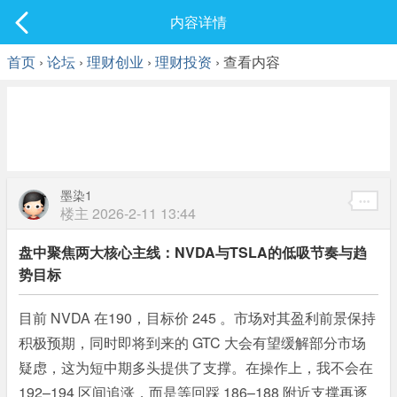
社区
内容详情
最新发表
首页
›
论坛
›
理财创业
›
理财投资
› 查看内容
墨染1
楼主
2026-2-11 13:44
盘中聚焦两大核心主线：NVDA与TSLA的低吸节奏与趋
势目标
目前 NVDA 在190，目标价 245 。市场对其盈利前景保持
积极预期，同时即将到来的 GTC 大会有望缓解部分市场
疑虑，这为短中期多头提供了支撑。在操作上，我不会在
192–194 区间追涨，而是等回踩 186–188 附近支撑再逐