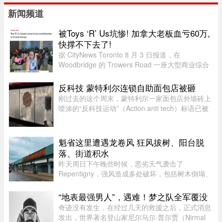
新闻频道
被Toys ‘R’ Us坑惨! 加拿大老板血亏60万,
快撑不下去了!
据 CityNews Toronto 8 月 3 日报道，在
Woodbridge 的 Trowers Road 一座大型商业综合
体内，有一家陈列各类迷你豪华儿童车的展厅，产
品售价低至 200 元。“我们拥有最大规模的高端儿
反科技 蒙特利尔连锁自助面包店被砸
童电动车和玩具车选择之一。”这 ...
刚过去的这个周末，蒙特利尔一家面包店外墙砖上
喷涂的“反科技运动”（Action anti tech）标语已被
抹得只剩隐约轮廓。就在上周三深夜，这家店的沿
街玻璃窗被人砸得粉碎。这是 Mamie Clafoutis 连
锁面包店位于 Saint- ...
魁省这里遭遇龙卷风 狂风拔树、阳台脱
落、街道积水
昨天周日下午晚些时候，恶劣天气袭击了
Repentigny，强风造成多处破坏，包括树木倒塌、
阳台脱落以及街道积水。加拿大环境部根据社交媒
体上的多个现场影像，怀疑当地可能出现“一场小
“地表最强男人”，遇难！梦之队全军覆没
型龙卷风”，但目前尚无法正式确认 ...
奇迹没有发生，在经过几天的救援之后，正式消息
发出，世界著名登山家尼尔马尔·普尔贾（Nirmal