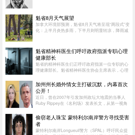
Purja）率领的10人国际登山队在巴基斯坦布洛阿
特峰（Broad Peak）遭遇雪崩，队员全部遇难。8
月2日，巴基斯坦阿尔卑斯俱 ...
魁省8月天气展望
加拿大环境部预测，魁省8月天气将呈现“两段式”变
化：上半月炎热多雨，下半月则明显转凉，降雨减
少。8月初，魁省多个地区已迎来较多降雨。未来
第一周，中部和东部地区气温预计将高于正常水
平，而南部地区气温则略低 ...
魁省精神科医生们呼吁政府指派专职心理
健康部长
魁省的精神科医生们正呼吁政府指派一位专职的心
理健康部长。魁省精神科医生协会主席表示，心理
健康部长有助于统筹协调政府各部门的行动，并确
保心理健康问题在选举周期之后依然能被列为优先
加州州长婚外情女主打破沉默，内幕首次
事项。在蒙特利尔无家可归 ...
公开！
近日，曾在2007年引发加州政坛大地震的当事人
Ruby Rippey在《名利场》发表长文，从第一视角
详细还原了她与时任旧金山市长、现任加州州长
Gavin Newsom的一段婚外情。这段尘封多年的往
偷窃老人珠宝 蒙特利尔南岸警方寻找受害
事再次被推向风口浪尖。Gavin New ...
者
蒙特利尔南岸Longueuil警方（SPAL）呼吁民众提