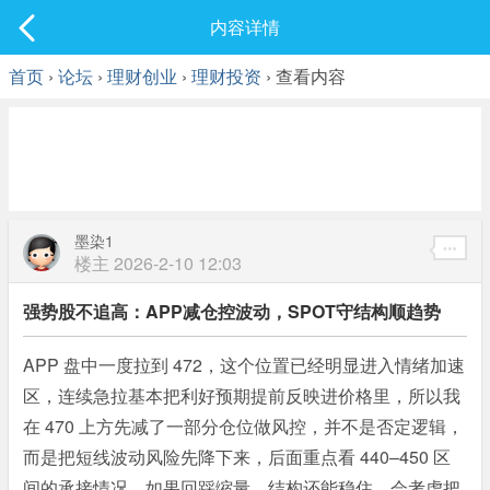
社区
内容详情
最新发表
首页
›
论坛
›
理财创业
›
理财投资
› 查看内容
墨染1
楼主
2026-2-10 12:03
强势股不追高：APP减仓控波动，SPOT守结构顺趋势
APP 盘中一度拉到 472，这个位置已经明显进入情绪加速
区，连续急拉基本把利好预期提前反映进价格里，所以我
在 470 上方先减了一部分仓位做风控，并不是否定逻辑，
而是把短线波动风险先降下来，后面重点看 440–450 区
间的承接情况，如果回踩缩量、结构还能稳住，会考虑把